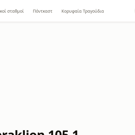
κοί σταθμοί
Πόντκαστ
Κορυφαία Τραγούδια
raklion 105.1