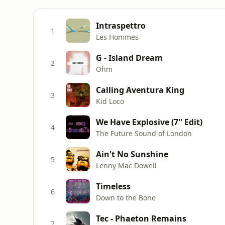
Intraspettro
1
Les Hommes
G - Island Dream
2
Ohm
Calling Aventura King
3
Kid Loco
We Have Explosive (7'' Edit)
4
The Future Sound of London
Ain't No Sunshine
5
Lenny Mac Dowell
Timeless
6
Down to the Bone
Tec - Phaeton Remains
7