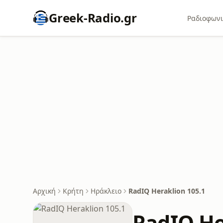
Greek-Radio.gr
Ραδιοφωνι
Αρχική
Κρήτη
Ηράκλειο
RadIQ Heraklion 105.1
RadIQ He