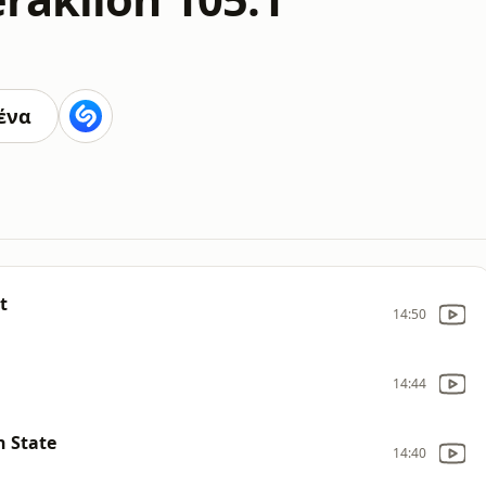
ένα
t
14:50
14:44
n State
14:40