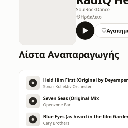
Soul
Rock
Dance
Ηράκλειο
Αγαπημ
Λίστα Αναπαραγωγής
Held Him First (Original by Deyamper
Sonar Kollektiv Orchester
Seven Seas (Original Mix
Openzone Bar
Blue Eyes (as heard in the film Garde
Cary Brothers