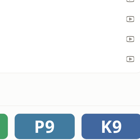
P9
K9