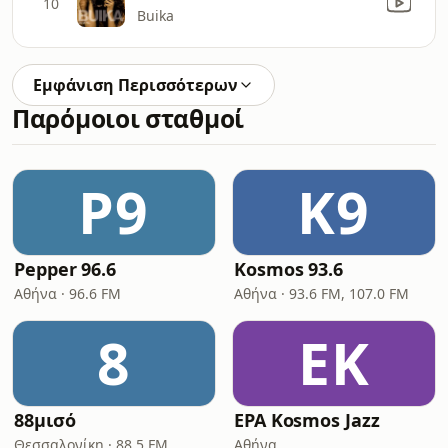
10
Buika
Εμφάνιση Περισσότερων
Παρόμοιοι σταθμοί
P9
K9
Pepper 96.6
Kosmos 93.6
Αθήνα · 96.6 FM
Αθήνα · 93.6 FM, 107.0 FM
8
ΕK
88μισό
ΕΡΑ Kosmos Jazz
Θεσσαλονίκη · 88.5 FM
Αθήνα