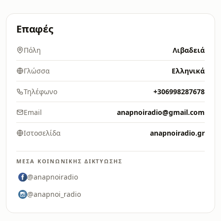
Επαφές
Πόλη
Λιβαδειά
Γλώσσα
Ελληνικά
Τηλέφωνο
+306998287678
Email
anapnoiradio@gmail.com
Ιστοσελίδα
anapnoiradio.gr
ΜΈΣΑ ΚΟΙΝΩΝΙΚΉΣ ΔΙΚΤΎΩΣΗΣ
@anapnoiradio
@anapnoi_radio