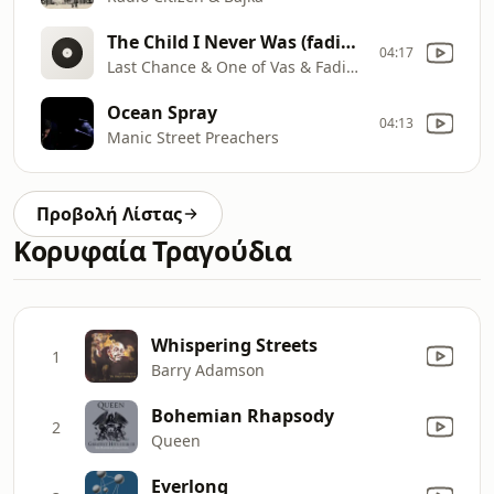
The Child I Never Was (fading Soul Remix)
04:17
Last Chance & One of Vas & Fading Soul
Ocean Spray
04:13
Manic Street Preachers
Προβολή Λίστας
Κορυφαία Τραγούδια
Whispering Streets
1
Barry Adamson
Bohemian Rhapsody
2
Queen
Everlong