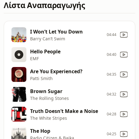
Λίστα Αναπαραγωγής
I Won’t Let You Down
04:44
Barry Can’t Swim
Hello People
04:40
EMF
Are You Experienced?
04:35
Patti Smith
Brown Sugar
04:32
The Rolling Stones
Truth Doesn’t Make a Noise
04:28
The White Stripes
The Hop
04:25
Radio Citizen & Bajka