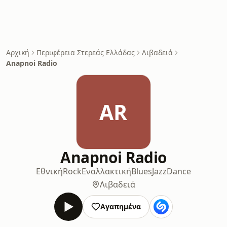
Αρχική
Περιφέρεια Στερεάς Ελλάδας
Λιβαδειά
Anapnoi Radio
AR
Anapnoi Radio
Εθνική
Rock
Εναλλακτική
Blues
Jazz
Dance
Λιβαδειά
Αγαπημένα