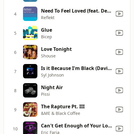
Need To Feel Loved (feat. Delline Bass) [Adam K & Soha Vocal Mix]
4
Reflekt
Glue
5
Bicep
Love Tonight
6
Shouse
Is it Because I'm Black (David August Live Reconstruction) [Live]
7
Syl Johnson
Night Air
8
Pissi
The Rapture Pt. III
9
&ME & Black Coffee
Can't Get Enough of Your Love Baby
10
Eric Faria