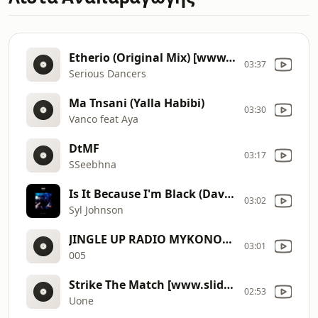
Etherio (Original Mix) [www.slider.kz] (1)
03:37
Serious Dancers
Ma Tnsani (Yalla Habibi)
03:30
Vanco feat Aya
DtMF
03:17
SSeebhna
Is It Because I'm Black (David August Live Reconstruction)
03:02
Syl Johnson
JINGLE UP RADIO MYKONOS 005
03:01
005
Strike The Match [www.slider.kz]
02:53
Uone