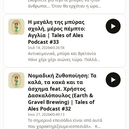
άνθρωποι... Όταν θα ερχόταν η ώρα
των διακοπών, τι θα επέλεγε το κάθε
στυλ ζύθου; Στο παρόν επεισόδιο,
Η μεγάλη της μπύρας
ουσιαστικά θα μιλήσουμε για τον
σχολή, μέρος πέμπτο:
χαρακτήρα διαφόρων γνωστών ειδών
Αγγλία | Tales of Ales
μπύρας. Η διαφορά εδώ, όμως, είναι
Podcast #33
ότι θα το αναλύσουμε λίγο πιο
Ιουλ 18, 2026
00:26:58
δημιουργικά: Μέσα από το context
Αντικειμενικά, μπύρα και Βρετανία
των καλοκαιρινών διακοπών!Η
πάνε χέρι-χέρι αιώνες τώρα. Πολλά
Imperial Stout θα προτιμούσε βουνό
αγαπημένα και κλασικά στυλ ζύθου
ή θάλασσα; Πού θα πήγαινε η διάσημ
(Pale Ales, IPAs, Imperial Stouts,
Νομαδική Ζυθοποίηση: Τα
Barley Wines) δημιουργήθηκαν στη
καλά, τα κακά και τα
Γηραιά Αλβιόνα, και συνεχίζουν να
άσχημα feat. Χρήστος
παράγονται από ουκ ολίγες
Δασκαλόπουλος (Earth &
μικροζυθοποιίες, παγκοσμίως. Είναι
Gravel Brewing) | Tales of
μπύρες που τις έχει αγκαλιάσει ο
κόσμος, και ποτέ δεν θα σταματήσει
Ales Podcast #32
να τις λαχταρά. Ως εκ τούτου,
Ιουν 27, 2026
00:49:13
αντιλαμβανόμαστε πόσο επιδραστική
Το σημερινό επεισόδιο είναι από αυτά
είνα
που χαρακτηρίζουμε«εσπεσιάλ». Και