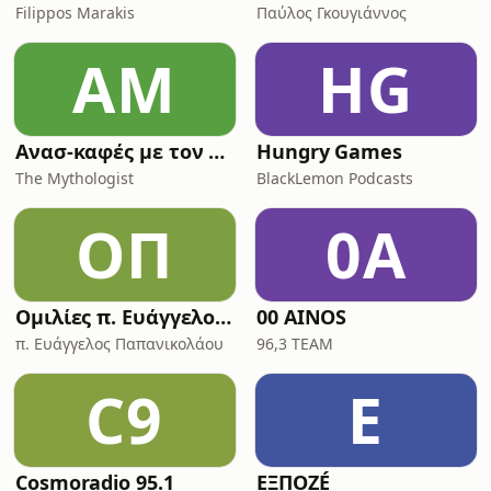
Filippos Marakis
Παύλος Γκουγιάννος
ΑΜ
HG
Ανασ-καφές με τον Κων/νο Λουκόπουλο
Hungry Games
The Mythologist
BlackLemon Podcasts
ΟΠ
0A
Ομιλίες π. Ευάγγελου Παπανικολάου
00 AINOS
π. Ευάγγελος Παπανικολάου
96,3 TEAM
C9
Ε
Cosmoradio 95.1
ΕΞΠΟΖÉ