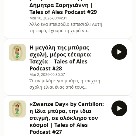
Δήμητρα Σαρηγιάννη |
τελευταία χρόνια. Αρκεί μόνο να
παράγεις καλή μπύρα, ή μήπως πλέον
Tales of Ales Podcast #29
χρειάζεται και κάτι παραπάνω;O
Μαϊ 16, 2026
00:44:31
Henok Fentie, ένας από τους ιδρ
Άλλο ένα επεισόδιο εσπεσιάλ! Αυτή
τη φορά, έχουμε τη χαρά να
μιλήσουμε με τα αδερφάκια
Σαρηγιάννη, τη Δήμητρα και τον
Η μεγάλη της μπύρας
Μάκη, που είναι τα μυαλά και τα
σχολή, μέρος τέταρτο:
χέρια πίσω από το επιτυχημένο
Τσεχία | Tales of Ales
κατάστημα οικιακής ζυθοπoίησης Ale
Podcast #28
Box. Το θέμα μας, τι άλλο, η οικιακή
Μαϊ 2, 2026
00:30:07
ζυθοποίηση. Πόσο παλιά είναι η
Όταν μιλάμε για μπύρα, η τσεχική
οικιακή ζυθοποίηση; Είναι το
σχολή είναι ένας από τους
homebrew η βάση για την craft
ακρογωνιαίους λίθους του
σκηνή μπύρας; Πώς η
αγαπημένου μας ποτού. Η μπύρα
οικοζυθοποίηση φέρνει τον κόσμο
«Zwanze Day» by Cantillon:
είναι βαθιά ριζωμένη στο DNA των
κοντά;
η ίδια μπύρα, την ίδια
Τσέχων. Από το Πίλσεν της δυτικής
στιγμή, σε ολόκληρο τον
Βοημίας έχει προέλθει το ομώνυμο
κόσμο! | Tales of Ales
είδος ζύθου (Pils), που είναι και μία
Podcast #27
από τις πιο διάσημες και αγαπημένες