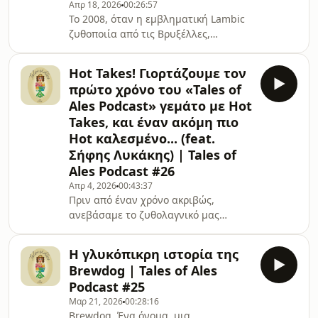
κατηγορίες μπύρας. Στο εν λόγω
Απρ 18, 2026
00:26:57
To 2008, όταν η εμβληματική Lambic
επεισόδιο, κάνουμε αναφορά σε
ζυθοποιία από τις Βρυξέλλες,
μερικά κομβικά σημεία της τσεχικής
Cantillon, αποφάσισε να κάνει τη
παράδοσης μπύρας
«Zwanze Day», σε κλίμα εντελώς
Hot Takes! Γιορτάζουμε τον
χαλαρό, σαρκαστικό και
πρώτο χρόνο του «Tales of
διασκεδαστικό, κανείς δεν περίμενε
Ales Podcast» γεμάτο με Hot
ότι θα κατελήγε να γίνει θεσμός για
Takes, και έναν ακόμη πιο
τους απανταχού ζυθολάγνους σε όλη
Hot καλεσμένο... (feat.
τη γη! Και έτσι, η Zwanze Day, που
λαμβάνει χώρα κάθε δύο χρόνια, σε
Σήφης Λυκάκης) | Tales of
δεκάδες επιλεγμένα σημεία σε όλον
Ales Podcast #26
τον κόσμο, σχεδόν ενώνει τους
Απρ 4, 2026
00:43:37
ανθρώπους,
Πριν από έναν χρόνο ακριβώς,
ανεβάσαμε το ζυθολαγνικό μας
Podcast! Πώς πέρασε ένας ολόκληρος
χρόνος;;;... Σαν να ήταν ψες...Για το
Η γλυκόπικρη ιστορία της
επετειακό μας επεισόδιο, έπρεπε να
Brewdog | Tales of Ales
κάνουμε κάτι εσπεσιάλ. Δίχως
Podcast #25
δεύτερη σκέψη, καλέσαμε έναν τύπο
Μαρ 21, 2026
00:28:16
εσπεσιάλ, τον Σήφη Λυκάκη.
Brewdog. Ένα όνομα, μια