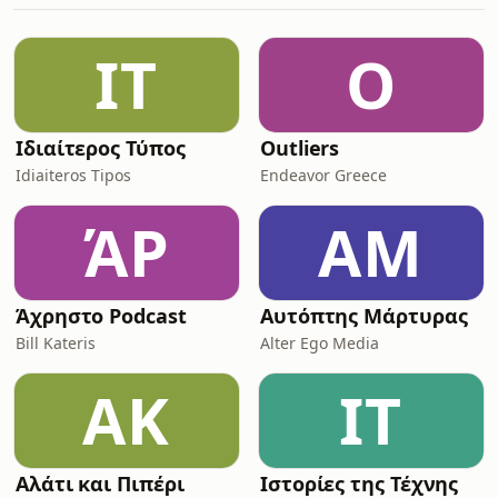
απαιτήσεις, δεν υπόσχονται extreme
εμπειρίες. Μόνο να βρίσκονται εκεί,
ΙΤ
O
δίπλα σου. Αυτό το επεισόδιο λοιπόν,
είναι αφιερωμένο στις πρώτες
Ιδιαίτερος Τύπος
Outliers
Idiaiteros Tipos
Endeavor Greece
ΆP
ΑΜ
Άχρηστο Podcast
Αυτόπτης Μάρτυρας
Bill Kateris
Alter Ego Media
ΑΚ
ΙΤ
Αλάτι και Πιπέρι
Ιστορίες της Τέχνης