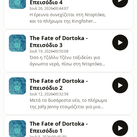
Επεισόδιο 4
→ ⁠⁠⁠⁠⁠⁠⁠⁠⁠⁠⁠⁠⁠⁠⁠⁠⁠⁠⁠⁠⁠⁠⁠⁠⁠⁠⁠⁠⁠⁠Instagram⁠⁠⁠⁠⁠⁠⁠⁠⁠⁠⁠⁠⁠⁠⁠⁠⁠⁠⁠⁠⁠⁠⁠⁠⁠⁠⁠⁠⁠⁠, ⁠⁠⁠⁠⁠⁠⁠⁠⁠⁠⁠⁠⁠⁠⁠⁠⁠⁠⁠⁠⁠⁠⁠⁠⁠⁠⁠⁠⁠⁠⁠⁠⁠⁠⁠⁠⁠⁠⁠⁠⁠⁠⁠⁠⁠⁠⁠⁠⁠⁠⁠⁠⁠⁠⁠⁠⁠⁠⁠⁠⁠⁠⁠⁠⁠⁠⁠⁠⁠⁠⁠⁠⁠⁠⁠⁠⁠⁠⁠⁠⁠⁠⁠⁠⁠⁠Facebook⁠⁠⁠⁠⁠⁠⁠⁠⁠⁠⁠⁠⁠⁠⁠⁠⁠⁠⁠⁠⁠⁠⁠⁠⁠⁠⁠⁠⁠⁠Ευχαριστούμε
Ιουλ 26, 2026
00:44:07
το ⁠⁠⁠⁠⁠⁠⁠⁠⁠⁠⁠⁠⁠⁠⁠⁠⁠⁠⁠⁠⁠⁠⁠
Η έρευνα συνεχίζεται στη Ντορτόκα,
και το πλήρωμα της Kingfisher
προετοιμάζεται για πολιορκία! Νέα
επεισόδια κάθε Κυριακή!Ακολουθήστε
The Fate of Dortoka -
μας στα social media για περισσότερα
Επεισόδιο 3
→ ⁠⁠⁠⁠⁠⁠⁠⁠⁠⁠⁠⁠⁠⁠⁠⁠⁠⁠⁠⁠⁠⁠⁠⁠⁠⁠⁠⁠⁠Instagram⁠⁠⁠⁠⁠⁠⁠⁠⁠⁠⁠⁠⁠⁠⁠⁠⁠⁠⁠⁠⁠⁠⁠⁠⁠⁠⁠⁠⁠, ⁠⁠⁠⁠⁠⁠⁠⁠⁠⁠⁠⁠⁠⁠⁠⁠⁠⁠⁠⁠⁠⁠⁠⁠⁠⁠⁠⁠⁠⁠⁠⁠⁠⁠⁠⁠⁠⁠⁠⁠⁠⁠⁠⁠⁠⁠⁠⁠⁠⁠⁠⁠⁠⁠⁠⁠⁠⁠⁠⁠⁠⁠⁠⁠⁠⁠⁠⁠⁠⁠⁠⁠⁠⁠⁠⁠⁠⁠⁠⁠⁠⁠⁠Facebook⁠⁠⁠⁠⁠⁠⁠⁠⁠⁠⁠⁠⁠⁠⁠⁠⁠⁠⁠⁠⁠⁠⁠⁠⁠⁠⁠⁠⁠Ευχαριστούμε
Ιουλ 19, 2026
00:50:08
το ⁠⁠⁠⁠⁠⁠⁠⁠⁠⁠⁠⁠⁠⁠⁠⁠⁠⁠⁠⁠⁠⁠
Όσο η Τζόλλυ Τζένυ ταξιδεύει για
άγνωστα νερά, πίσω στη Ντορτόκα
ένα άλλο πλήρωμα αναζητά τον
προδότη ανάμεσα στους
The Fate of Dortoka -
πειρατές.Νέα επεισόδια κάθε
Επεισόδιο 2
Κυριακή!Ακολουθήστε μας στα social
Ιουλ 12, 2026
00:32:58
media για περισσότερα → ⁠⁠⁠⁠⁠⁠⁠⁠⁠⁠⁠⁠⁠⁠⁠⁠⁠⁠⁠⁠⁠⁠⁠⁠⁠⁠⁠⁠Instagram⁠⁠⁠⁠⁠⁠⁠⁠⁠⁠⁠⁠⁠⁠⁠⁠⁠⁠⁠⁠⁠⁠⁠⁠⁠⁠⁠⁠,
Μετά τα δυσάρεστα νέα, το πλήρωμα
⁠⁠⁠⁠⁠⁠⁠⁠⁠⁠⁠⁠⁠⁠⁠⁠⁠⁠⁠⁠⁠⁠⁠⁠⁠⁠⁠⁠⁠⁠⁠⁠⁠⁠⁠⁠⁠⁠⁠⁠⁠⁠⁠⁠⁠⁠⁠⁠⁠⁠⁠⁠⁠⁠⁠⁠⁠⁠⁠⁠⁠⁠⁠⁠⁠⁠⁠⁠⁠⁠⁠⁠⁠⁠⁠⁠⁠⁠⁠⁠Facebook⁠⁠⁠⁠⁠⁠⁠⁠⁠⁠⁠⁠⁠⁠⁠⁠⁠⁠⁠⁠⁠⁠⁠⁠⁠⁠⁠⁠Ευχαριστούμε τ
της Jolly Jenny ετοιμάζεται για μια
εξαιρετικά σημαντική αποστολή - να
βρει και να φέρει πίσω την καρδιά
The Fate of Dortoka -
της Ντορτόκα, πριν να είναι αργά.Νέα
Επεισόδιο 1
επεισόδια κάθε Κυριακή!Ακολουθήστε
Ιουλ 5, 2026
00:45:39