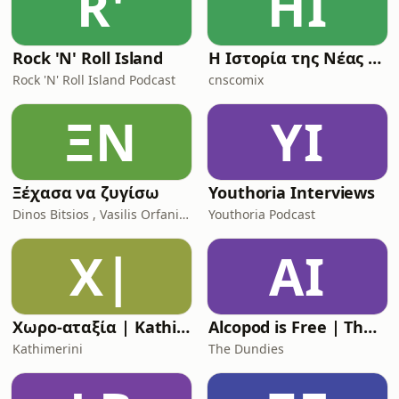
R'
ΗΙ
Rock 'N' Roll Island
Η Ιστορία της Νέας Ρώμης
Rock 'N' Roll Island Podcast
cnscomix
ΞΝ
YI
Ξέχασα να ζυγίσω
Youthoria Interviews
Dinos Bitsios , Vasilis Orfanidis
Youthoria Podcast
Χ|
AI
Χωρο-αταξία | Kathimerini
Alcopod is Free | The (Greek) Eurovision Podcast
Kathimerini
The Dundies