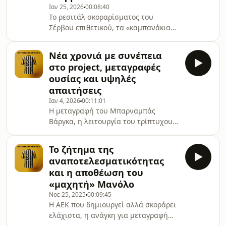
Ιαν 25, 2026
00:08:40
Το ρεσιτάλ σκοραρίσματος του
Σέρβου επιθετικού, τα «καμπανάκια»
στην Τρίπολη και τα ντέρμπι με
Ολυμπιακό και ΠΑΟΚ που
Νέα χρονιά με συνέπεια
έρχονται.Σχολιάζει ο Κυριάκος
στο project, μεταγραφές
Μαντζακίδης
ουσίας και υψηλές
απαιτήσεις
Ιαν 4, 2026
00:11:01
Η μεταγραφή του Μπαρναμπάς
Βάργκα, η λειτουργία του τρίπτυχου
Νίκολιτς-Ριμπάλτα-Ηλιόπουλος και οι
υψηλές απαιτήσεις της ΑΕΚ για το
Το ζήτημα της
2026.Σχολιάζει ο Κυριάκος
αναποτελεσματικότητας
Μαντζακίδης
και η αποθέωση του
«μαχητή» Μανόλο
Νοε 25, 2025
00:09:45
Η ΑΕΚ που δημιουργεί αλλά σκοράρει
ελάχιστα, η ανάγκη για μεταγραφή
φορ και η βράβευση του Μανόλο