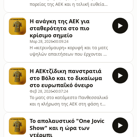
πορείας της ΑΕΚ και η τελική ευθεία
για την κατάκτηση του φετινού
Πρωταθλήματος. 🎙️ Σχολιάζει ο
Η ανάγκη της ΑΕΚ για
Κυριάκος Μαντζακίδης
σταθερότητα στο πιο
κρίσιμο σημείο
Μαρ 28, 2026
00:09:24
Η «κιτρινόμαυρη» κορυφή και τα ματς
υψηλών απαιτήσεων που έρχονται σε
Ελλάδα και Ευρώπη.🎙️ Σχολιάζει ο
Κυριάκος Μαντζακίδης
H AΕΚτζίδικη πανστρατιά
στο Βόλο και το δικαίωμα
στο ευρωπαΐκό όνειρο
Φεβ 28, 2026
00:07:24
Το ματς στο κατάμεστο Πανθεσσαλικό
και η κλήρωση της ΑΕΚ στη φάση των
«16» του UEFA Conference
League.Σχολιάζει ο Κυριάκος
Το απολαυστικό "One Jovic
Μαντζακίδης
Show" και η ώρα των
ντέρμπι