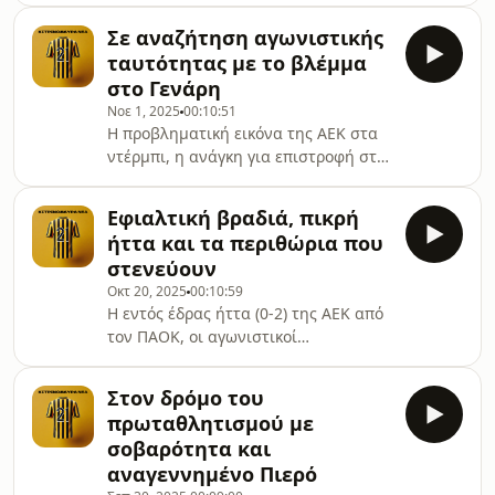
Χιμένεθ στη Νέα Φιλαδέλφεια.
Σε αναζήτηση αγωνιστικής
ταυτότητας με το βλέμμα
στο Γενάρη
Νοε 1, 2025
00:10:51
Η προβληματική εικόνα της ΑΕΚ στα
ντέρμπι, η ανάγκη για επιστροφή στις
νίκες και το «διάβασμα» των
αδυναμιών στο ρόστερ ενόψει της
Εφιαλτική βραδιά, πικρή
επόμενης μεταγραφικής περιόδου.🎙️
ήττα και τα περιθώρια που
Σχολιάζει ο Κυριάκος Μαντζακίδης
στενεύουν
Οκτ 20, 2025
00:10:59
Η εντός έδρας ήττα (0-2) της ΑΕΚ από
τον ΠΑΟΚ, οι αγωνιστικοί
προβληματισμοί και η ανάγκη για
άμεση αντίδραση. 🎙️ Σχολιάζει ο
Στον δρόμο του
Κυριάκος Μαντζακίδης
πρωταθλητισμού με
σοβαρότητα και
αναγεννημένο Πιερό