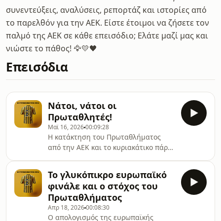
συνεντεύξεις, αναλύσεις, ρεπορτάζ και ιστορίες από
το παρελθόν για την ΑΕΚ. Είστε έτοιμοι να ζήσετε τον
παλμό της ΑΕΚ σε κάθε επεισόδιο; Ελάτε μαζί μας και
νιώστε το πάθος! 🦅💛🖤
Επεισόδια
Νάτοι, νάτοι οι
Πρωταθλητές!
Μαϊ 16, 2026
00:09:28
Η κατάκτηση του Πρωταθλήματος
από την ΑΕΚ και το κυριακάτικο πάρτι
τίτλου στη Νέα Φιλαδέλφεια.🎙️
Σχολιάζει ο Κυριάκος Μαντζακίδης
Το γλυκόπικρο ευρωπαϊκό
φινάλε και ο στόχος του
Πρωταθλήματος
Απρ 18, 2026
00:08:30
Ο απολογισμός της ευρωπαϊκής