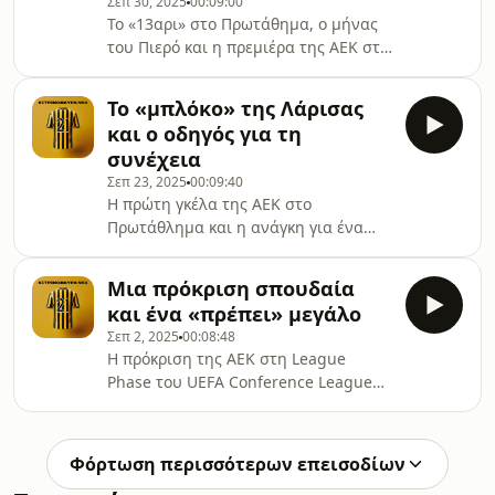
Σεπ 30, 2025
00:09:00
Το «13αρι» στο Πρωτάθημα, ο μήνας
του Πιερό και η πρεμιέρα της ΑΕΚ στη
League Phase του UEFA Conference
League.🎙️ Σχολιάζει ο Κυριάκος
Το «μπλόκο» της Λάρισας
Μαντζακίδης
και ο οδηγός για τη
συνέχεια
Σεπ 23, 2025
00:09:40
Η πρώτη γκέλα της ΑΕΚ στο
Πρωτάθλημα και η ανάγκη για ένα
νέο νικηφόρο σερί μέχρι τη διακοπή
λόγω εθνικών ομάδων.🎙️ Σχολιάζει ο
Μια πρόκριση σπουδαία
Κυριάκος Μαντζακίδης
και ένα «πρέπει» μεγάλο
Σεπ 2, 2025
00:08:48
Η πρόκριση της ΑΕΚ στη League
Phase του UEFA Conference League
και η ανάγκη αναδόμησης του
ευρωπαϊκού προφίλ του συλλόγου.🎙️
Σχολιάζει ο Κυριάκος Μαντζακίδης
Φόρτωση περισσότερων επεισοδίων