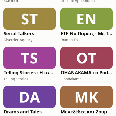
Κλακέτα
Gnostoi Apo Kounia
ST
EΝ
Serial Talkers
ETF Να Πάρεις - Με Την Ioanna Fo
Disorder Agency
Ioanna Fo
TS
OΤ
Telling Stories : Η ιστορία όπως δεν την ξέρατε!
OHANAKAMA το Podcast
Telling Stories
Ohanakama
DA
ΜΚ
Drams and Tales
Μενεξέδες και Ζουμπούλια