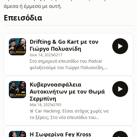
άμεσα ή έμμεσα με αυτή.
Επεισόδια
Drifting & Go Kart με τον
Γιώργο Πολυανίδη
Ιουν 14, 2025
5217
Στο σημερινό επεισόδιο του Podcar
φιλοξενούμε τον Γιώργο Πολυανίδη,
ιδιοκτήτη της πίστας DrivePark στο
Νέο Ρύσιο Θεσσαλονίκης!Μιλάμε για
Κυβερνοασφάλεια
τον συναρπαστικό κόσμο του go kart,
Αυτοκινήτων με τον Θωμά
τις προϋποθέσεις και απαιτήσεις για
Σερμπίνη
να ξεκινήσεις, τις τεχνολογικές
Μαϊ 18, 2025
3765
εξελίξεις στον χώρο, από την ειδική
🚨 Car Hacking: Είσαι στόχος χωρίς να
άσφαλτο μέχρι και τα ηλεκτροκίνητα
το ξέρεις; Στο νέο επεισόδιο του
kart!Ακούμε για τα drift practice
Podcar, ανοίγουμε τον φάκελο
sessions κάθε Τετάρτη, όπου ο
κυβερνοασφάλεια στα αυτοκίνητα με
καθένας μπορεί
Η Σωφερίνα Fey Kross
τον Θωμά Σερμπίνη, CTO της