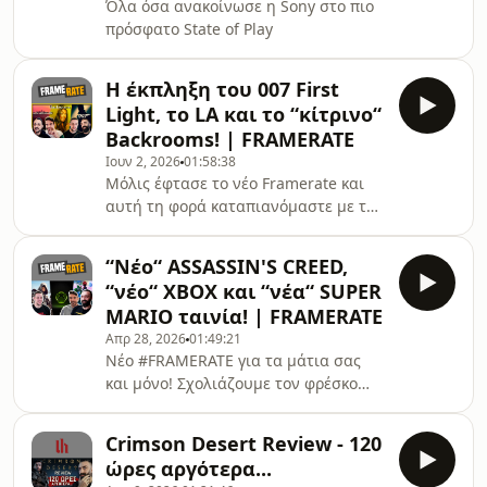
Όλα όσα ανακοίνωσε η Sony στο πιο
πρόσφατο State of Play
Η έκπληξη του 007 First
Light, το LA και το “κίτρινο“
Backrooms! | FRAMERATE
Ιουν 2, 2026
01:58:38
Μόλις έφτασε το νέο Framerate και
αυτή τη φορά καταπιανόμαστε με το
τώρα Xbox, με τα show που έρχονται
εντός του καλοκαιριού και το ταξίδι
“Nέο“ ASSASSIN'S CREED,
μας στο LA για ένα από αυτά, με την
“νέο“ XBOX και “νέα“ SUPER
έκπληξη του 007 First Light της IOI, το
MARIO ταινία! | FRAMERATE
Forza Horizon 6 και το Backrooms!
Απρ 28, 2026
01:49:21
Νέο #FRAMERATE για τα μάτια σας
και μόνο! Σχολιάζουμε τον φρέσκο
αέρα που πνέει εντός του Xbox, την
ανακοίνωση του Assassin&#39;s
Crimson Desert Review - 120
Creed: Black Flag Resynced, το Saros,
ώρες αργότερα...
την ταινία DOLLY, καθώς και την νέα