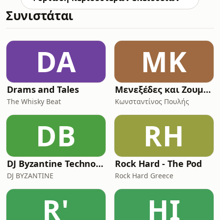
Συνιστάται
DA
ΜΚ
Drams and Tales
Μενεξέδες και Ζουμπούλια
The Whisky Beat
Κωνσταντίνος Πουλής
DB
RH
DJ Byzantine Techno Podcast
Rock Hard - The Pod
DJ BYZANTINE
Rock Hard Greece
R'
ΗΙ