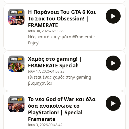
εξελίξεις στη βιομηχανία των
βιντεοπαιχνιδιών.
Η Παράνοια Του GTA 6 Και
Το Σοκ Του Obsession! |
FRAMERATE
Ιουν 30, 2026
02:03:29
Νέο, καυτό και γεμάτο #Framerate.
Enjoy!
Χαμός στο gaming! |
FRAMERATE Special!
Ιουν 17, 2026
01:08:23
Γίνεται ένας χαμός στην gaming
βιομηχανία!
Το νέο God of War και όλα
όσα ανακοίνωσε το
PlayStation! | Special
Framerate
Ιουν 3, 2026
00:48:42