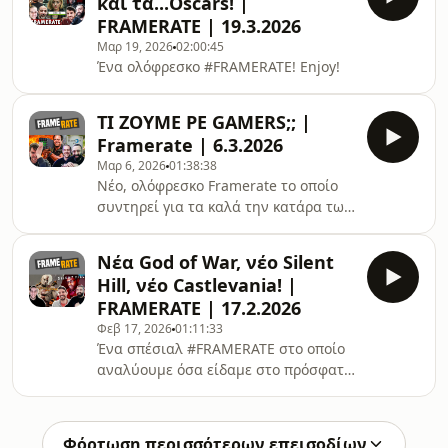
και τα...Oscars! |
FRAMERATE | 19.3.2026
Μαρ 19, 2026
02:00:45
Ένα ολόφρεσκο #FRAMERATE! Enjoy!
ΤΙ ΖΟΥΜΕ ΡΕ GAMERS;; |
Framerate | 6.3.2026
Μαρ 6, 2026
01:38:38
Νέο, ολόφρεσκο Framerate το οποίο
συντηρεί για τα καλά την κατάρα των
εκπομπών αυτών που θέλει
κοσμοϊστορικές αλλαγές να
Νέα God of War, νέο Silent
συμβαίνουν μετά το γύρισμα! Αυτοί
Hill, νέο Castlevania! |
είμαστε, αλλά τι να κάνουμε,
FRAMERATE | 17.2.2026
προχωράμε! Enjoy!
Φεβ 17, 2026
01:11:33
Ένα σπέσιαλ #FRAMERATE στο οποίο
αναλύουμε όσα είδαμε στο πρόσφατο
State of Play της Sony, αλλά και στο
Silent Hill Transmission της Konami!
Enjoy!
Φόρτωση περισσότερων επεισοδίων