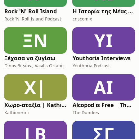
Rock 'N' Roll Island
Η Ιστορία της Νέας Ρώμης
Rock 'N' Roll Island Podcast
cnscomix
ΞΝ
YI
Ξέχασα να ζυγίσω
Youthoria Interviews
Dinos Bitsios , Vasilis Orfanidis
Youthoria Podcast
Χ|
AI
Χωρο-αταξία | Kathimerini
Alcopod is Free | The (Greek) Eurovision Podcast
Kathimerini
The Dundies
LB
ΣΓ