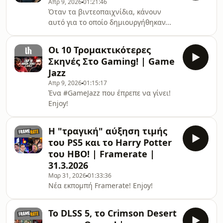
Απρ 9, 2026
01:21:46
Super Mario Galaxy ταινία της
Όταν τα βιντεοπαιχνίδια, κάνουν
Nintendo! Enjoy!
αυτό για το οποίο δημιουργήθηκαν...
Οι 10 Τρομακτικότερες
Σκηνές Στο Gaming! | Game
Jazz
Απρ 9, 2026
01:15:17
Ένα #GameJazz που έπρεπε να γίνει!
Enjoy!
Η "τραγική" αύξηση τιμής
του PS5 και το Harry Potter
του HBO! | Framerate |
31.3.2026
Μαρ 31, 2026
01:33:36
Νέα εκπομπή Framerate! Enjoy!
Το DLSS 5, το Crimson Desert