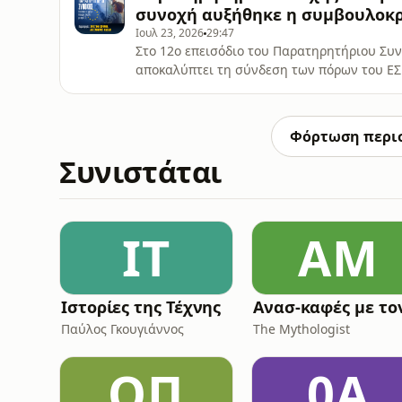
σύγχρονης ιστορίας του ελληνισμού: την
συνοχή αυξήθηκε η συμβουλοκρα
Ιουλ 23, 2026
29:47
Στο 12ο επεισόδιο του Παρατηρητήριου Συ
αποκαλύπτει τη σύνδεση των πόρων του ΕΣΠ
απευθείας αναθέσεων. Τα αποκαλυπτικά ευ
Vouliwatch και το Solomon και με την υποσ
Θεσσαλονίκης. • Αποκαλύπτει μια άλλη πτυ
Φόρτωση περι
Συνιστάται
ΙΤ
ΑΜ
Ιστορίες της Τέχνης
Παύλος Γκουγιάννος
The Mythologist
ΟΠ
0A