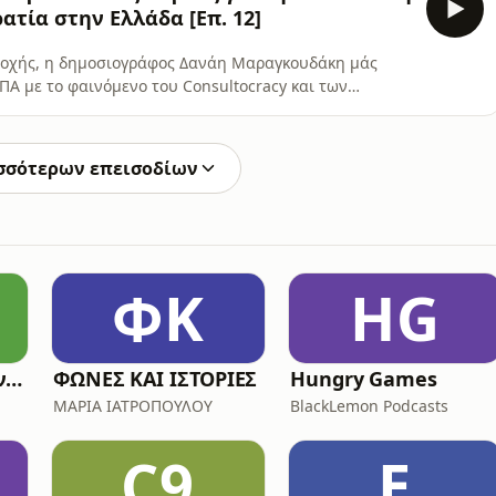
τία στην Ελλάδα [Επ. 12]
νοχής, η δημοσιογράφος Δανάη Μαραγκουδάκη μάς
Α με το φαινόμενο του Consultocracy και των
ρήματα της ερευνας στην οποία συνεργάστηκαν το
τήριξη του Ιδρύματος Χάινριχ Μπελ - Γραφείο
χή της διαχείριση
σσότερων επεισοδίων
ΦK
HG
Ανασ-καφές με τον Κων/νο Λουκόπουλο
ΦΩΝΕΣ KAI ΙΣΤΟΡΙΕΣ
Hungry Games
ΜΑΡΙΑ ΙΑΤΡΟΠΟΥΛΟΥ
BlackLemon Podcasts
C9
Ε