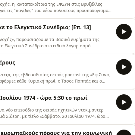
οχής, η ανταποκρίτρια της ΕΦΣΥΝ στις Βρυξέλλες
γεί τις "παγίδες" του νέου πολυετούς προϋπολογισμού
 τις αλλαγές της νέας αρχιτεκτονικής του •
ρων της κοινωνικής συνοχής • Περιγράφει τον
 το Ελεγκτικό Συνέδριο; [Επ. 13]
• Υπενθ
υνοχής», παρουσιάζουμε τα βασικά ευρήματα της
ο Ελεγκτικό Συνέδριο στο ειδικό λογαριασμό
) για το έτος 2023. • Διαπιστώνει αδυναμίες και
ου και στις διαδικασίες πληρωμών του ΟΠΕΚΕΠΕ. •
έρους
ιούχους ύψου
τες», της εβδομαδιαίας σειράς podcast της «Εφ.Συν.»,
ατφόρμες κάθε Κυριακή πρωί, ο Τάσος Παππάς και ο
 της επικαιρότητας και λένε τις πληροφορίες που
ση: EfSyn Studio © Εκφώνηση/μιξάζ/επεξεργασία/
ουλίου 1974 - ώρα 5:30 το πρωί
κ
α νέο επεισόδιο της σειράς ηχητικών ντοκιμαντέρ
 Σίδερη, με τίτλο «Σάββατο, 20 Ιουλίου 1974, ώρα
α μεγάλη δημοσιογραφική έρευνα που επιστρέφει στα
74, φωτίζοντας μία από τις πιο τραγικές σελίδες της
 ευρωπαϊκούς πόρους για την κοινωνική