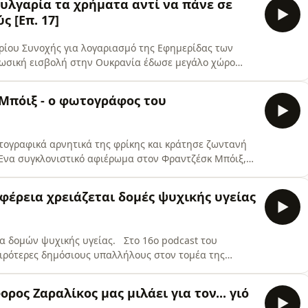
υλγαρία τα χρήματα αντί να πάνε σε
 [Επ. 17]
ρίου Συνοχής για λογαριασμό της Εφημερίδας των
ρωσική εισβολή στην Ουκρανία έδωσε μεγάλο χώρο
ευκαιρία για να δικαιολογηθεί και επιβληθεί η
 όμως, αυτό; Με ποια δικαιολογία; Και βεβαίως με τι
Μπόιξ - ο φωτογράφος του
υργε
τογραφικά αρνητικά της φρίκης και κράτησε ζωντανή
 Ένα συγκλονιστικό αφιέρωμα στον Φραντζέσκ Μπόιξ,
του στρατοπέδου συγκέντρωσης Μαουτχάουζεν, ο
 αγώνα επιβίωσης να διασώσει φωτογραφικά τεκμήρια
φέρεια χρειάζεται δομές ψυχικής υγείας
ό πρόσωπο τη
ία δομών ψυχικής υγείας. Στο 16ο podcast του
ειρότερες δημόσιους υπαλλήλους στον τομέα της
, εντοπίζει τη μεγάλη σημασία να κατευθυνθούν
τατικά ψυχικής υγείας δεν μπορούν εγκαίρως να
ος Ζαραλίκος μας μιλάει για τον... γιό
μένη Κοινωνική