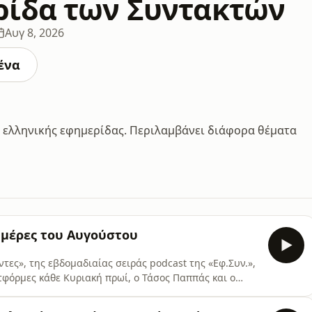
ρίδα των Συντακτών
Αυγ 8, 2026
ένα
ς ελληνικής εφημερίδας. Περιλαμβάνει διάφορα θέματα
 μέρες του Αυγούστου
τες», της εβδομαδιαίας σειράς podcast της «Εφ.Συν.»,
ατφόρμες κάθε Κυριακή πρωί, ο Τάσος Παππάς και ο
 Αθήνα και συζητούν ατέρμονα. Ηχογράφηση: EfSyn
σική επιμέλεια: Αντώνης Παπαβομβολάκης (Music Row