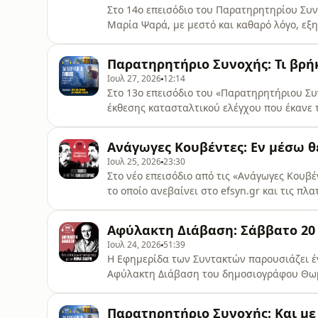
Στο 14ο επεισόδιο του Παρατηρητηρίου Συν
Μαρία Ψαρά, με μεστό και καθαρό λόγο, εξη
της Ε.Ε, ύψους 2 τρισ. ευρώ. • Επισημαίνει
Προειδοποιεί για την αποδυνάμωση των πό
Παρατηρητήριο Συνοχής: Τι βρήκε
συσχετισμό δυνάμεων στην Ε.Ε. των 27 και 
Ιουλ 27, 2026
12:14
Στο 13ο επεισόδιο του «Παρατηρητήριου Σ
έκθεσης κατασταλτικού ελέγχου που έκανε τ
εγγυήσεων γεωργικών προϊόντων (Ε.Λ.Ε.ΓΕ.Π
ελλείψεις στον σύστημα εσωτερικού ελέγχ
Ανάγωγες Κουβέντες: Εν μέσω θ
Αποκαλύπτει λαθεμένες πληρωμές σε δικα
Ιουλ 25, 2026
23:30
Στο νέο επεισόδιο από τις «Ανάγωγες Κουβέν
το οποίο ανεβαίνει στο efsyn.gr και τις πλ
Δημήτρης Κανελλόπουλος πιάνουν τα θέματα
έχουν για τις πρόωρες εκλογές... Ηχογράφη
Αφύλακτη Διάβαση: Σάββατο 20 Ι
μουσική επιμέλεια: Αντώνης Παπαβομβολά
Ιουλ 24, 2026
51:39
Η Εφημερίδα των Συντακτών παρουσιάζει έν
Αφύλακτη Διάβαση του δημοσιογράφου Θωμά
πέντε και μισή το πρωί». Πρόκειται για μι
δραματικά γεγονότα του καλοκαιριού του 19
Παρατηρητήριο Συνοχής: Και με