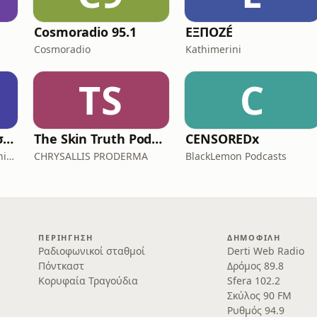
Cosmoradio 95.1
ΕΞΠΟΖÉ
Cosmoradio
Kathimerini
TS
C
Η Καινή Διαθήκη στην vεοελληνική με μουσική υπόκρουση (Η Αγία Γραφή)
The Skin Truth Podcast by CHRYSALLIS PRODERMA
CENSOREDx
Orthodox Christian Teaching
CHRYSALLIS PRODERMA
BlackLemon Podcasts
ΠΕΡΙΉΓΗΣΗ
ΔΗΜΟΦΙΛΉ
Ραδιοφωνικοί σταθμοί
Derti Web Radio
Πόντκαστ
Δρόμος 89.8
Κορυφαία Τραγούδια
Sfera 102.2
Σκύλος 90 FM
Ρυθμός 94.9