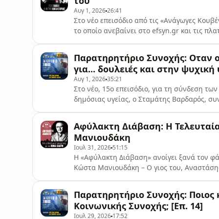
του
Αυγ 1, 2026
26:41
Στο νέο επεισόδιο από τις «Ανάγωγες Κουβέν
το οποίο ανεβαίνει στο efsyn.gr και τις πλ
Δημήτρης Κανελλόπουλος συνομιλούν με το
μεταξύ τους αν είναι δίκαιο ή άδικο το σύ
Παρατηρητήριο Συνοχής: Οταν ο
Γιάννης ο Φονιάς»! Ηχογράφηση: EfSyn
για... δουλειές και στην ψυχική υ
Αυγ 1, 2026
35:21
Στο νέο, 15ο επεισόδιο, για τη σύνδεση τω
δημόσιας υγείας, ο Σταμάτης Βαρδαρός, συ
ΕΛ.Α.Σ, αγγίζει τις ευαίσθητες περιοχές τη
σύστημα της ιδιότυπης ιδιωτικής δικτύωσ
Αφύλακτη Διάβαση: Η Τελευταί
ενός υδροκέφαλου σχεδίου για δομές που δ
Μανιουδάκη
Ιουλ 31, 2026
51:15
Η «Αφύλακτη Διάβαση» ανοίγει ξανά τον φάκελο
Κώστα Μανιουδάκη – Ο γιος του, Αναστάση
που εξακολουθεί να προκαλεί κρίσιμα ερω
Διάβαση» της Εφημερίδας των Συντακτών ε
Παρατηρητήριο Συνοχής: Ποιος κ
υποθέσεις που έχουν αναδείξει το ζήτημα 
Κοινωνικής Συνοχής; [Επ. 14]
Ιουλ 29, 2026
17:52