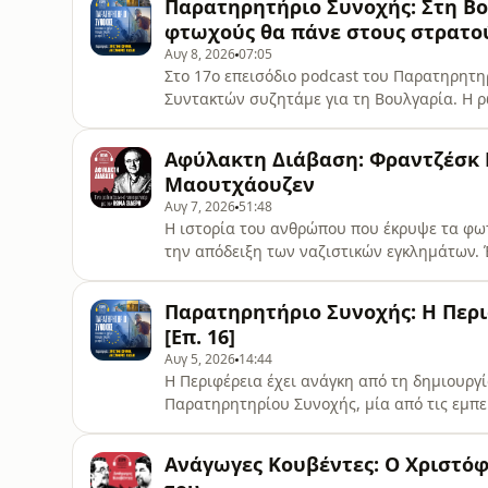
Παρατηρητήριο Συνοχής: Στη Βο
Studio) ® Η ΕΦΗΜΕΡΙΔΑ ΤΩΝ ΣΥΝΤΑΚΤΩΝ
φτωχούς θα πάνε στους στρατούς
Αυγ 8, 2026
07:05
Στο 17ο επεισόδιο podcast του Παρατηρητη
Συντακτών συζητάμε για τη Βουλγαρία. Η 
στις πολεμικές ιαχές και έδωσε την τέλεια 
στρατικοποίηση της Ευρώπης. Πώς θα γίνει,
Αφύλακτη Διάβαση: Φραντζέσκ 
λεφτά; Η περίπτωση της Βουλγαρίας λειτο
Μαουτχάουζεν
Αυγ 7, 2026
51:48
Η ιστορία του ανθρώπου που έκρυψε τα φω
την απόδειξη των ναζιστικών εγκλημάτων.
τον Καταλανό φωτογράφο και κρατούμενο 
οποίος κατάφερε μέσα από έναν απίστευτο
Παρατηρητήριο Συνοχής: Η Περι
που αποκάλυψαν στον κόσμο το πραγματικ
[Επ. 16]
Αυγ 5, 2026
14:44
Η Περιφέρεια έχει ανάγκη από τη δημιουργ
Παρατηρητηρίου Συνοχής, μία από τις εμπ
Κοινωνικής πολιτικής που ασκούν οι Δήμοι
ενωσιακοί πόροι σε περιοχές όπου τα περισ
Ανάγωγες Κουβέντες: Ο Χριστόφορ
αντιμετωπιστούν. Η Ελένη Τζάκα, προϊστα