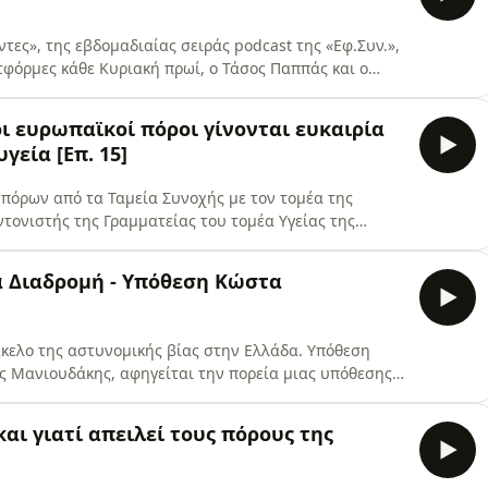
τες», της εβδομαδιαίας σειράς podcast της «Εφ.Συν.»,
ατφόρμες κάθε Κυριακή πρωί, ο Τάσος Παππάς και ο
ν Χριστόφορο Ζαραλίκο αλλά, επιπλέον, διαφωνούν
νθημα «αλήτες ρουφιάνοι δημοσιογράφοι»... Και «Ο
ι ευρωπαϊκοί πόροι γίνονται ευκαιρία
γεία [Eπ. 15]
ν πόρων από τα Ταμεία Συνοχής με τον τομέα της
ντονιστής της Γραμματείας του τομέα Υγείας της
ς ψυχικής υγείας και της αναπηρίας. -Περιγράφει το
ης στην ψυχική γεία σε συνδυασμό με τη διαμόρφωση
α Διαδρομή - Υπόθεση Κώστα
ε
 της αστυνομικής βίας στην Ελλάδα. Υπόθεση
ς Μανιουδάκης, αφηγείται την πορεία μιας υπόθεσης
τήματα Η σειρά ηχητικών ντοκιμαντέρ «Αφύλαχτη
πιστρέφει σε μία από τις πλέον πολυσυζητημένες
αι γιατί απειλεί τους πόρους της
της αστυνομι