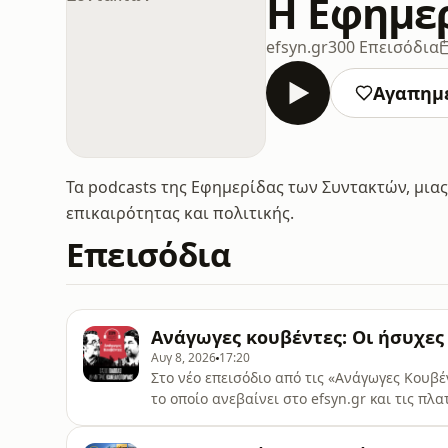
Η Εφημε
efsyn.gr
300 Επεισόδια
Αγαπημ
Τα podcasts της Εφημερίδας των Συντακτών, μια
επικαιρότητας και πολιτικής.
Επεισόδια
Ανάγωγες κουβέντες: Οι ήσυχες
Αυγ 8, 2026
17:20
Στο νέο επεισόδιο από τις «Ανάγωγες Κουβέν
το οποίο ανεβαίνει στο efsyn.gr και τις πλ
Δημήτρης Κανελλόπουλος παραμένουν στην
Studio © Εκφώνηση/μιξάζ/επεξεργασία/μου