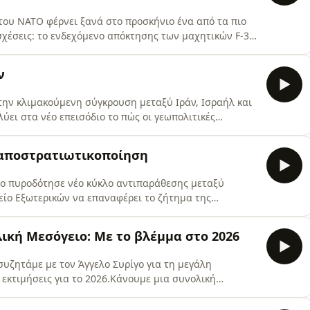
ου ΝΑΤΟ φέρνει ξανά στο προσκήνιο ένα από τα πιο
σχέσεις: το ενδεχόμενο απόκτησης των μαχητικών F-35
ικά η Άγκυρα στην επιστροφή της στο πρόγραμμα; Ποιοι
ισορροπίες που θα κρίνουν τις εξελίξεις; Και τι
ν
την κλιμακούμενη σύγκρουση μεταξύ Ιράν, Ισραήλ και
ύει στα νέο επεισόδιο το πώς οι γεωπολιτικές
ς σχέσεις, τη στάση της Τουρκία και τον ρόλο της
ι οι πραγματικές επιδιώξεις της Άγκυρας μέσα στη νέα
ι αποστρατιωτικοποίηση
ο πυροδότησε νέο κύκλο αντιπαράθεσης μεταξύ
γείο Εξωτερικών να επαναφέρει το ζήτημα της
ών.Τι προβλέπουν όμως πραγματικά οι διεθνείς
τα της Τουρκίας και πού στηρίζεται η ελληνική θέση
λική Μεσόγειο: Με το βλέμμα στο 2026
ιατί η συζήτηση
 συζητάμε με τον Άγγελο Συρίγο για τη μεγάλη
ς εκτιμήσεις για το 2026.Κάνουμε μια συνολική
νή σκακιέρα και αναλύουμε όλα τα κρίσιμα
άθετος Διάδρομος και ενέργειαF-35, SAFE και