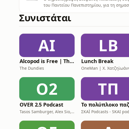
του Παντείου Πανεπιστημίου, για τη σημασ
σχέσεις. Τι σημαίνει αιγιαλίτιδα ζώνη, σε τ
Συνιστάται
προέκυψε το casus belli της Τουρκίας;
AI
LB
Alcopod is Free | The (Greek) Eurovision Podcast
Lunch Break
The Dundies
OneMan | X. Χατζηϊωάν
O2
ΤΠ
OVER 2.5 Podcast
Tasos Samburger, Alex Sio, Monkey Bros