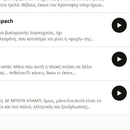
ματα τρελά. Βέβαια, έκανε τον Κρίστοφερ υπερ-ήρωα
άνει.Ο Stephen Chbosky διηγείται μια υπέροχη ιστορία
ο στο νέο –τρίτο– επεισόδιο του ΔΕ ΜΠΟΥΚ
spach
α βικτοριανής λογοτεχνίας, όχι
λεσμένη, που καταλήγει να γίνει η «ψυχή» της
n Espach είναι μια «μαύρη» κωμωδία που πλένεται
σο δεν παίρνει άλλο.Χιούμορ, συγκίνηση,
ια προβλήματα, σε ένα μυθιστόρημα
-seller. Μόνο που αυτή η πλοκή ανήκει σε άλλο
.. πεθαίνει!Τι κάνεις; Άκου τι έκανε
υ ΔΕ ΜΠΟΥΚ ΚΛΑΜΠ.Ακολούθησε το podcast και
ο. https://www.instagram.com/theb00kclab?
ε), ΔΕ ΜΠΟΥΚ ΚΛΑΜΠ, όμως, μόνο ένα.Αυτό είναι το
νέα και πιο παλιά, ελληνικής και ξενόγλωσσης
αι stationary horder. Μπες στην παρέα. Έχουμε πολλές
ο ΔΕ ΜΠΟΥΚ ΚΛΑΜΠ στο Instagram για extra content