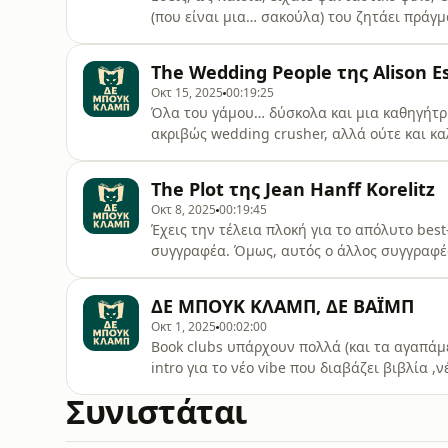
(που είναι μια… σακούλα) του ζητάει πράγ
μέσα σε έξι μέρες, αλλά αυτό δεν έχει να κ
τρόμου, αλλά…Αυτό το «αλλά» ανακαλύψτε τ
The Wedding People της Alison E
ΚΛΑΜΠ.Όχι ένα απλό κλαμπ, ας μην τα ξα
Οκτ 15, 2025
00:19:25
Όλα του γάμου… δύσκολα και μια καθηγήτρι
ακριβώς wedding crusher, αλλά ούτε και κα
παρέας.Το "The Wedding People" της Aliso
στους 60 βαθμούς με χλώριο και ξανοίγει ό
The Plot της Jean Hanff Korelitz
προβληματισμός, σχέσεις, τέχνη και γαμήλ
Οκτ 8, 2025
00:19:45
Έχεις την τέλεια πλοκή για το απόλυτο best
συγγραφέα. Όμως, αυτός ο άλλος συγγραφέας.
ο Jacob Finch Bonner στο 1ο επεισόδιο το
στο Instagram για περισσότερο περιεχόμεν
ΔΕ ΜΠΟΥΚ ΚΛΑΜΠ, ΔΕ ΒΑΪΜΠ
igsh=ZGt6MjY4MzRkYW53&utm_source=qr
Οκτ 1, 2025
00:02:00
Book clubs υπάρχουν πολλά (και τα αγαπάμ
intro για το νέο vibe που διαβάζει βιβλία ,
λογοτεχνίας, γράφει και διορθώνει. Και είν
Συνιστάται
σελίδες να γυρίσουμε μαζί...Ακολούθησε τ
@theb00kclab.