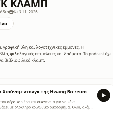
ΥΚ ΚΛΑΜΠ
σόδια
Φεβ 11, 2026
ένα
, γραφική ύλη και λογοτεχνικές εμμονές. Η
λία, φιλολογικές επιμέλειες και δράματα. Το podcast έχει
α βιβλιοφιλικό κλαμπ.
ο Χιούναμ-ντονγκ της Hwang Bo-reum
τον αέρα καριέρα και οικογένεια για να κάνει
α βάζει με ολόκληρο κοινωνικό οικοδόμημα. Όλοι, ακόμα
ι ένα βιβλιοπωλείο σε ένα προάστιο της Σεούλ είναι