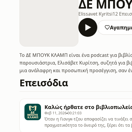
ΔΕ ΜΠΟ
Elissavet Kyritsi
12 Επει
Αγαπημ
Το ΔΕ ΜΠΟΥΚ ΚΛΑΜΠ είναι ένα podcast για βιβλία
παρουσιάστρια, Ελισάβετ Κυρίτση, συζητά για βιβ
μια ανάλαφρη και προσωπική προσέγγιση, σαν έν
Επεισόδια
Καλώς ήρθατε στο βιβλιοπωλεί
Φεβ 11, 2026
00:21:03
Όταν η Γιονγκ-τζου αποφασίζει να τινάξει σ
πραγματικότητα το όνειρό της, ξέρει ότι τ
και η μητέρα της, θεωρούν ότι το να ανοίξε