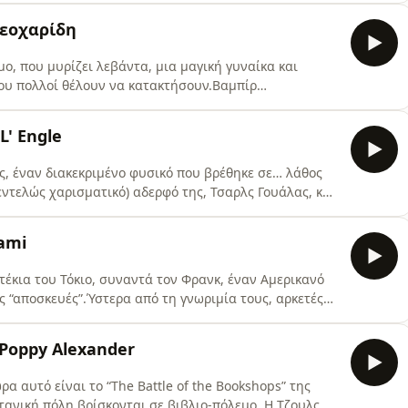
 κεφάλι κάτω και αρχίζει να δουλεύει σκληρά, για να
Θεοχαρίδη
μο, που μυρίζει λεβάντα, μια μαγική γυναίκα και
ου πολλοί θέλουν να κατακτήσουν.Βαμπίρ
θαίνουν.Ένας πιστολέρο προσπαθεί να αποκαταστήσει
ην τρομπέτα του στέλνει μηνύματα σε μια νεράιδα που
L' Engle
α σπηλιά
ς, έναν διακεκριμένο φυσικό που βρέθηκε σε… λάθος
 εντελώς χαρισματικό) αδερφό της, Τσαρλς Γουάλας, και
ν της είναι.Τρεις παράξενες γυναίκες, η Mrs. Whatsit,
τα τρία παιδιά στα διαπλανητικά ταξίδια τους, μέχρι
ami
στέκια του Τόκιο, συναντά τον Φρανκ, έναν Αμερικανό
ς “αποσκευές”.Ύστερα από τη γνωριμία τους, αρκετές
λές και 15 σελίδες αγνού τρόμου, οι ισορροπίες
κούγοντας τις πρωτοχρονιάτικες καμπάνες ενός
 Poppy Alexander
ος
ρα αυτό είναι το “The Battle of the Bookshops” της
ετανική πόλη βρίσκονται σε βιβλιο-πόλεμο. Η Τζουλς