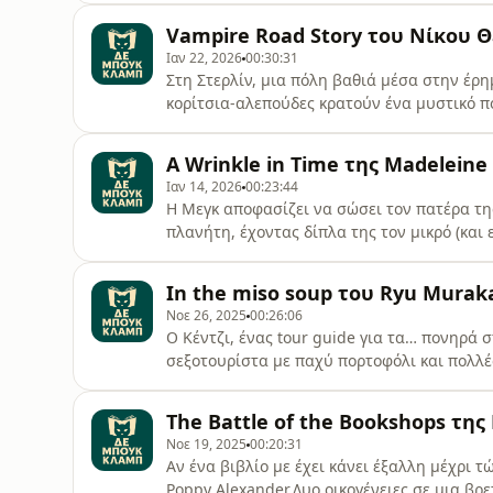
κοινωνικός “θάνατος”. Εκείνη όμως βάζει το
Vampire Road Story του Νίκου 
χτίσει τη ζωή που θέλει να ζήσε
Ιαν 22, 2026
00:30:31
Στη Στερλίν, μια πόλη βαθιά μέσα στην έρη
κορίτσια-αλεπούδες κρατούν ένα μυστικό π
δολοπλοκούν, ερωτεύονται, αναπολούν, πε
τον μύθο του κι ένα μπλε αγόρι αγόρι με τ
A Wrinkle in Time της Madeleine 
έχει χάσει τη μνήμη της.Τελικά, όλα για μι
Ιαν 14, 2026
00:23:44
Η Μεγκ αποφασίζει να σώσει τον πατέρα τη
πλανήτη, έχοντας δίπλα της τον μικρό (και
τον Κάλβιν, ένα αγόρι που μόνο αδιάφορο δε
η Mrs. Who και η Mrs. Which θα βοηθήσουν 
In the miso soup του Ryu Murak
να φτάσουν στον πλανήτη Κά
Νοε 26, 2025
00:26:06
Ο Κέντζι, ένας tour guide για τα… πονηρά 
σεξοτουρίστα με παχύ πορτοφόλι και πολλέ
φιλοσοφικές συζητήσεις, ψέματα (;), υπερβο
ανατρέπονται και οι δυο ήρωες χωρίζουν α
The Battle of the Bookshops της
βουδιστικού ναού.Ο Ryu Murakami, ο… άλλ
Νοε 19, 2025
00:20:31
Αν ένα βιβλίο με έχει κάνει έξαλλη μέχρι τώ
Poppy Alexander.Δυο οικογένειες σε μια βρ