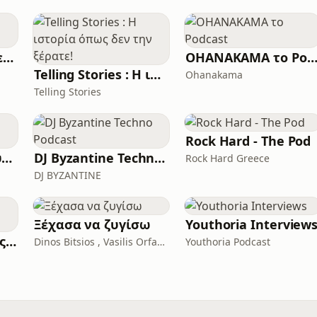
ETF Να Πάρεις - Με Την Ioanna Fo
OHANAKAMA το Podcas
Telling Stories : Η ιστορία όπως δεν την ξέρατε!
Ohanakama
Telling Stories
Rock Hard - The Pod
Μενεξέδες και Ζουμπούλια
DJ Byzantine Techno Podcast
Rock Hard Greece
DJ BYZANTINE
Ξέχασα να ζυγίσω
Youthoria Interview
Η Ιστορία της Νέας Ρώμης
Dinos Bitsios , Vasilis Orfanidis
Youthoria Podcast