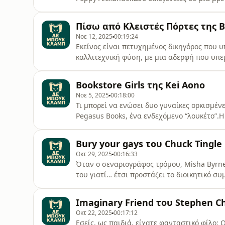
Κάπελθορν πρέπει να σώσει το 100 χρόνων 
ένα υπερπολυτελές βιβλιοπωλείο απέναντι α
Πίσω από Κλειστές Πόρτες της B.
“Καπουλέτοι” του Πόρτνιθ, χωρίς φαρμ
Νοε 12, 2025
00:19:24
Εκείνος είναι πετυχημένος δικηγόρος που υ
καλλιτεχνική φύση, με μια αδερφή που υπερ
Όλοι νομίζουν ότι είναι το ιδανικό, το τέλ
πόρτες του ονειρεμένου σπιτιού τους κλείνο
Bookstore Girls της Kei Aono
P.A. Paris θα σας “χαρίσει” εφιάλτε
Νοε 5, 2025
00:18:00
Τι μπορεί να ενώσει δυο γυναίκες ορκισμέν
Pegasus Books, ένα ενδεχόμενο “λουκέτο”.Η 
βάλουν στην άκρη τις όποιες διαφορές και 
δουλειά που, για την καθεμία ξεχωριστά, σ
Bury your gays του Chuck Tingle
φαντάζονται οι γύρω τους.Αυτό είναι το πρ
Οκτ 29, 2025
00:16:33
Όταν ο σεναριογράφος τρόμου, Misha Byrne
του γιατί… έτσι προστάζει το διοικητικό 
την τηλεοπτική σειρά του με τίτλο Traveller
να ανοίξει άθελά του την πόρτα σε όλα τα 
Imaginary Friend του Stephen C
καριέρας του!Τρελές καταδιώξει
Οκτ 22, 2025
00:17:12
Εσείς, ως παιδιά, είχατε φανταστικό φίλο; Ο