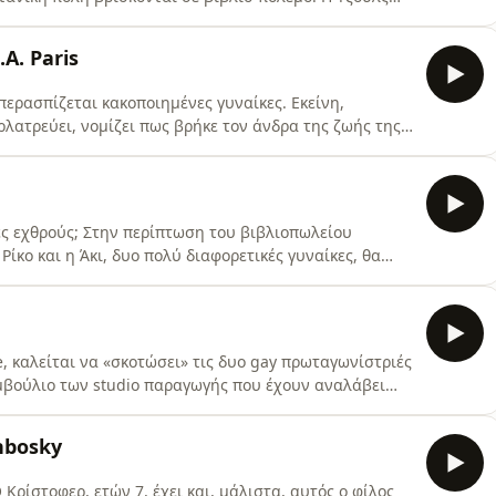
βιβλιοπωλείο της θείας της. Ο Ρόμαν Μοντμπό ανοίγει
πό εκείνο των Κάπελθορν.Οι “Μοντέγοι” και οι
A. Paris
περασπίζεται κακοποιημένες γυναίκες. Εκείνη,
λατρεύει, νομίζει πως βρήκε τον άνδρα της ζωής της.
ειο ζευγάρι που ζει ζωή παραμυθένια, αλλά όταν οι
υν, το “τέρας” παραφυλάει στο υπόγειο.Το βιβλίο της
ες εχθρούς; Στην περίπτωση του βιβλιοπωλείου
Ρίκο και η Άκι, δυο πολύ διαφορετικές γυναίκες, θα
κόντρες τους για να σώσουν τη δουλειά τους. Μια
ημαίνει πολύ περισσότερα πράγματα απ’ ό,τι
ώτο βιβ
, καλείται να «σκοτώσει» τις δυο gay πρωταγωνίστριές
συμβούλιο των studio παραγωγής που έχουν αναλάβει
s, αποφασίζει τελικά να στηρίξει την επιλογή του και
τέρατα που έχει δημιουργήσει κατά τη διάρκεια της
hbosky
 Κρίστοφερ, ετών 7, έχει και, μάλιστα, αυτός ο φίλος