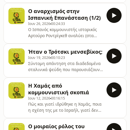
ελληνικά – τα ολέθρια σφάλματα του
αναρχισμού από την κορύφωση της
Ο αναρχισμός στην
Ισπανικής Επανάστασης ως την
Ισπανική Επανάσταση (1/2)
επικράτηση της αντίδρασης του
Ιουν 26, 2026
00:24:33
Φράνκο.
Ο Ισπανός κομμουνιστής ιστορικός
Αρτούρο Ροντρίγκεθ αναλύει (στα
ελληνικά) τα λάθη και τις
ταλαντεύσεις των αναρχικών κατά
Ήταν ο Τρότσκι μενσεβίκος;
την πρώτη φάση της Ισπανικής
Ιουν 19, 2026
00:10:23
Επανάστασης του 1931-39.
Σύντομη απάντηση στα διαδεδομένα
σταλινικά ψεύδη που παρουσιάζουν
τον Τρότσκι ως «μενσεβίκο».
Ομιλητής: Κωνσταντίνος Αυγέρος.
Η Χαμάς από
κομμουνιστική σκοπιά
Ιουν 12, 2026
00:16:15
Πώς και γιατί ιδρύθηκε η Χαμάς, ποια
η σχέση της με το Ισραήλ, γιατί δεν
αντιπροσωπεύει τη λύση στο
Παλαιστινιακό Ζήτημα. Ομιλητής:
Ο μοιραίος ρόλος του
Σταμάτης Καραγιαννόπουλος.