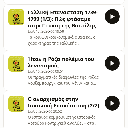
Οι βασικές διαφωνίες του με την
ηγεσία της 4ης Διεθνούς. Ομιλητής:
Γαλλική Επανάσταση 1789-
Σταμάτης Καραγιαννόπουλος.
1799 (1/3): Πώς φτάσαμε
στην Πτώση της Βαστίλης
Ιουλ 17, 2026
00:19:58
Τα κοινωνικοοικονομικά αίτια και ο
χαρακτήρας της Γαλλικής
Επανάστασης. Ο πρώτος σταθμός της.
Ομιλητής: Σταμάτης
Ήταν η Ρόζα πολέμια του
Καραγιαννόπουλος.
λενινισμού;
Ιουλ 10, 2026
00:09:51
Οι πραγματικές διαφωνίες της Ρόζας
Λούξεμπουργκ και του Λένιν και ο
μύθος της εχθρότητας ανάμεσά τους.
Ομιλητής: Κωνσταντίνος Αυγέρος.
Ο αναρχισμός στην
Ισπανική Επανάσταση (2/2)
Ιουλ 3, 2026
00:20:52
Ο Ισπανός κομμουνιστής ιστορικός
Αρτούρο Ροντρίγκεθ αναλύει – στα