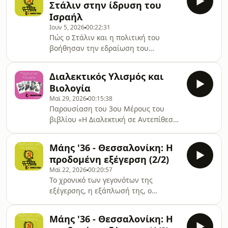
Στάλιν στην ίδρυση του
Ισραήλ
Ιουν 5, 2026
00:22:31
Πώς ο Στάλιν και η πολιτική του
βοήθησαν την εδραίωση του
σιωνιστικού κράτους. Ομιλητής:
Σταμάτης Καραγιαννόπουλος.
Διαλεκτικός Υλισμός και
Βιολογία
Μαϊ 29, 2026
00:15:38
Παρουσίαση του 3ου Μέρους του
βιβλίου «Η Διαλεκτική σε Αντεπίθεση
- Μαρξιστική Φιλοσοφία και
Σύγχρονες Επιστήμες» (Εκδόσεις
Μάης '36 - Θεσσαλονίκη: Η
«Μαρξιστική Φωνή»). Ομιλητής:
προδομένη εξέγερση (2/2)
Ηλίας Κυρούσης.
Μαϊ 22, 2026
00:20:57
Το χρονικό των γεγονότων της
εξέγερσης, η εξάπλωσή της, ο
ηρωισμός και η άδοξη κατάληξη.
Ομιλητής: Σταμάτης
Μάης '36 - Θεσσαλονίκη: Η
Καραγιαννόπουλος.