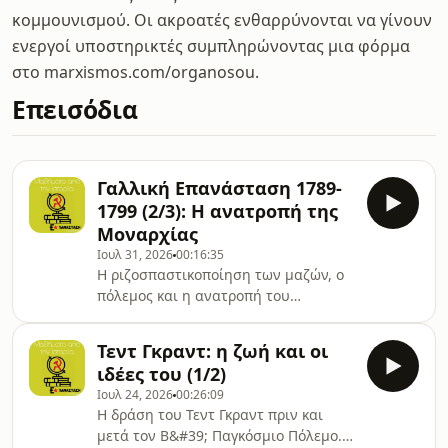
κομμουνισμού. Οι ακροατές ενθαρρύνονται να γίνουν
ενεργοί υποστηρικτές συμπληρώνοντας μια φόρμα
στο marxismos.com/organosou.
Επεισόδια
Γαλλική Επανάσταση 1789-
1799 (2/3): Η ανατροπή της
Μοναρχίας
Ιουλ 31, 2026
00:16:35
Η ριζοσπαστικοποίηση των μαζών, ο
πόλεμος και η ανατροπή του
Λουδοβίκου. Ομιλητής: Σταμάτης
Καραγιαννόπουλος.
Τεντ Γκραντ: η ζωή και οι
ιδέες του (1/2)
Ιουλ 24, 2026
00:26:09
Η δράση του Τεντ Γκραντ πριν και
μετά τον Β&#39; Παγκόσμιο Πόλεμο.