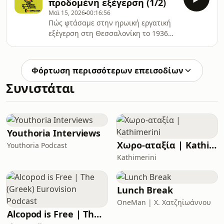
προδομένη εξέγερση (1/2)
Μαϊ 15, 2026
00:16:56
Πώς φτάσαμε στην ηρωική εργατική
εξέγερση στη Θεσσαλονίκη το 1936
και πώς προετοιμάστηκε η ήττα της.
Ομιλητής: Σταμάτης
Καραγιαννόπουλος.
Φόρτωση περισσότερων επεισοδίων
Συνιστάται
Youthoria Interviews
Χωρο-αταξία | Kathimerini
Youthoria Podcast
Kathimerini
Lunch Break
OneMan | X. Χατζηϊωάννου
Alcopod is Free | The (Greek) Eurovision Podcast