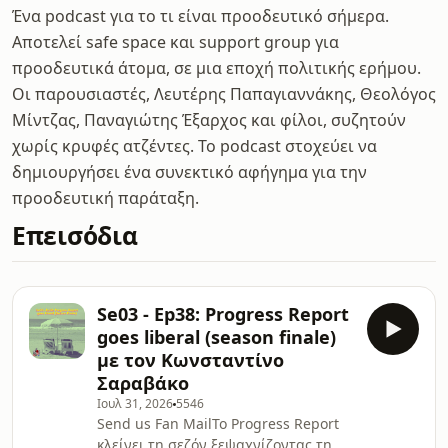
Ένα podcast για το τι είναι προοδευτικό σήμερα.
Αποτελεί safe space και support group για
προοδευτικά άτομα, σε μια εποχή πολιτικής ερήμου.
Οι παρουσιαστές, Λευτέρης Παπαγιαννάκης, Θεολόγος
Μίντζας, Παναγιώτης Έξαρχος και φίλοι, συζητούν
χωρίς κρυφές ατζέντες. Το podcast στοχεύει να
δημιουργήσει ένα συνεκτικό αφήγημα για την
προοδευτική παράταξη.
Επεισόδια
Se03 - Ep38: Progress Report
goes liberal (season finale)
με τον Κωνσταντίνο
Σαραβάκο
Ιουλ 31, 2026
5546
Send us Fan MailΤο Progress Report
κλείνει τη σεζόν ξεψαχνίζοντας τη