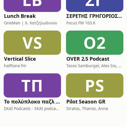
Lunch Break
ΣΕΡΕΤΗΣ ΓΡΗΓΟΡΙΟΣ - ΚΟΝΤΡΑ ΣΤΟ ΣΥΣΤΗΜΑ
OneMan | X. Χατζηϊωάννου
Focus FM 103.6
VS
O2
Vertical Slice
OVER 2.5 Podcast
halftone.fm
Tasos Samburger, Alex Sio, Monkey Bros
ΤΠ
PS
Το πολύπλοκο παζλ της Ινδοευρωπαϊκής γλώσσας
Pilot Season GR
ΣΚΑΪ Podcasts - SKAI podcasts
Stratos, Thanos, Anna