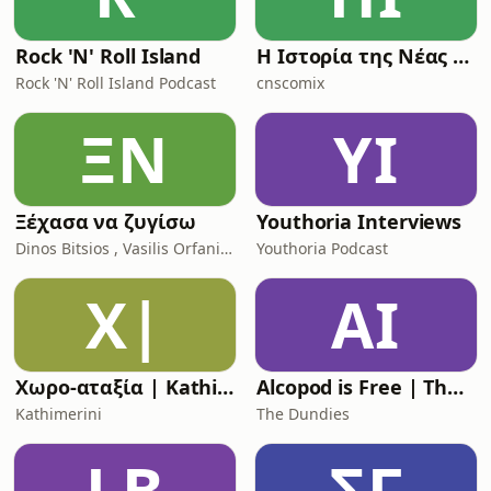
περισσότερο το υπολειπόμενο κύρος
της κυβέρνησης.
Rock 'N' Roll Island
Η Ιστορία της Νέας Ρώμης
Rock 'N' Roll Island Podcast
cnscomix
ΞΝ
YI
Ξέχασα να ζυγίσω
Youthoria Interviews
Dinos Bitsios , Vasilis Orfanidis
Youthoria Podcast
Χ|
AI
Χωρο-αταξία | Kathimerini
Alcopod is Free | The (Greek) Eurovision Podcast
Kathimerini
The Dundies
LB
ΣΓ