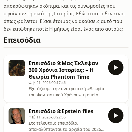
αποκρύφτηκαν σκόπιμα, και τις συνωμοσίες που
υφαίνουν τη σκιά της Ιστορίας. Εδώ, τίποτα δεν είναι
όπως φαίνεται. Είσαι έτοιμος να ακούσεις αυτό που
δεν ειπώθηκε ποτέ; Η μήπως είσαι ένας απο αυτούς;
Επεισόδια
Επεισόδιο 9:Μας Έκλεψαν
300 Χρόνια Ιστορίας; – Η
Θεωρία Phantom Time
Φεβ 21, 2026
00:17:46
Εξετάζουμε την ανατρεπτική «Θεωρία
του Φανταστικού Χρόνου», η οποία
υποστηρίζει ότι τρεις αιώνες του
Πρώιμου Μεσαίωνα (614-911 μ.Χ.) δεν
Επεισόδιο 8:Epstein files
συνέβησαν ποτέ αλλά
Φεβ 11, 2026
00:22:56
κατασκευάστηκαν μέσω μιας
Στο τελευταίο επεισόδιο,
τεράστιας ιστορικής
αποκαλύπτονται τα αρχεία του 2026
συνωμοσίας.Βρείτε μας στο