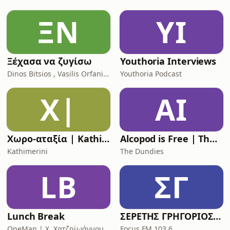
ΞΝ
YI
Ξέχασα να ζυγίσω
Youthoria Interviews
Dinos Bitsios , Vasilis Orfanidis
Youthoria Podcast
Χ|
AI
Χωρο-αταξία | Kathimerini
Alcopod is Free | The (Greek) Eurovision Podcast
Kathimerini
The Dundies
LB
ΣΓ
Lunch Break
ΣΕΡΕΤΗΣ ΓΡΗΓΟΡΙΟΣ - ΚΟΝΤΡΑ ΣΤΟ ΣΥΣΤΗΜΑ
OneMan | X. Χατζηϊωάννου
Focus FM 103.6