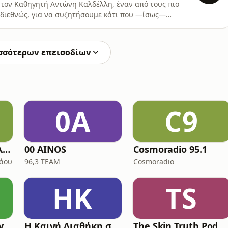
ώ τον Καθηγητή Αντώνη Καλδέλλη, έναν από τους πιο
διεθνώς, για να συζητήσουμε κάτι που —ίσως—
:Τι ήταν πραγματικά το Βυζάντιο;Ήταν μια ελληνική
νικό κράτος;Ή μήπως ήταν —όπως επιμένει η έρευνα—
ι ζούσ
σσότερων επεισοδίων
0A
C9
Ομιλίες π. Ευάγγελου Παπανικολάου
00 AINOS
Cosmoradio 95.1
λάου
96,3 TEAM
Cosmoradio
ΗΚ
TS
y
Η Καινή Διαθήκη στην vεοελληνική με μουσική υπόκρουση (Η Αγία Γραφή)
The Skin Truth Podcast by CHRYSALLIS PRODERMA