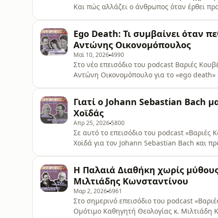
Και πώς αλλάζει ο άνθρωπος όταν έρθει πρ
«Βαριές Κουβέντες», ο Γιώργος Σταμάτης συ
θανατολογίας Παναγιώτη Πεντάρη για τον θά
Ego Death: Τι συμβαίνει όταν πε
ζωής και την ανθρώπινη ύπαρξη.Μια σ
Αντώνης Οικονομόπουλος
Μαϊ 10, 2026
4990
Στο νέο επεισόδιο του podcast Βαριές Κου
Αντώνη Οικονομόπουλο για το «ego death»
και για το πώς οι ψυχεδελικές εμπειρίες ε
αίσθηση ταυτότητας του ανθρώπου.Μιλάμε γ
Γιατί ο Johann Sebastian Bach μ
θεραπευτική τους χρήση, τον φόβο της διά
Χοϊδάς
Απρ 25, 2026
5800
Σε αυτό το επεισόδιο του podcast «Βαριές 
Χοϊδά για τον Johann Sebastian Bach και 
δύσκολο ερώτημα:Γιατί η μουσική του Bach
της μουσικής και τη σχέση της με τη συγκί
Η Παλαιά Διαθήκη χωρίς μύθους: 
κορυφαίος συνθέτης Την πολυφωνία, τη δο
Μιλτιάδης Κωνσταντίνου
Μαρ 2, 2026
6961
Στο σημερινό επεισόδιο του podcast «Βαριέ
Ομότιμο Καθηγητή Θεολογίας κ. Μιλτιάδη Κ