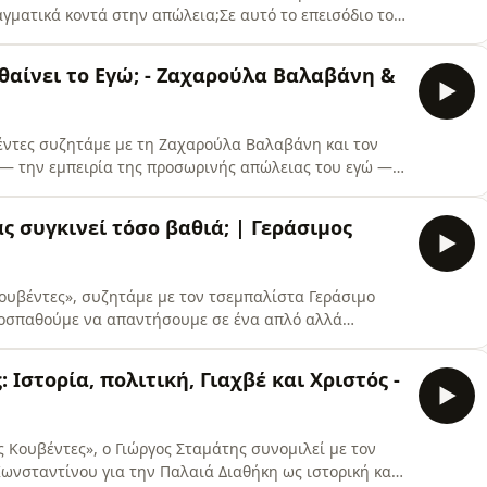
αγματικά κοντά στην απώλεια;Σε αυτό το επεισόδιο του
ζητά με τον καθηγητή κοινωνικής εργασίας και
νατο, το πένθος, τον φόβο, τη μοναξιά, το νόημα της
θαίνει το Εγώ; - Ζαχαρούλα Βαλαβάνη &
βέντες συζητάμε με τη Ζαχαρούλα Βαλαβάνη και τον
 — την εμπειρία της προσωρινής απώλειας του εγώ —
πηρεάζουν τη συνείδηση, την ψυχολογία και την
ια τα ψυχεδελικά όπως το LSD και η ψιλοκυβίνη, τη
ας συγκινεί τόσο βαθιά; | Γεράσιμος
λυσης
Κουβέντες», συζητάμε με τον τσεμπαλίστα Γεράσιμο
προσπαθούμε να απαντήσουμε σε ένα απλό αλλά
 μας συγκλονίζει τόσο βαθιά;Μιλάμε για:Τη δύναμη
νηση Τη μοναδικότητα του Bach και γιατί θεωρείται
Ιστορία, πολιτική, Γιαχβέ και Χριστός -
μή και
ς Κουβέντες», ο Γιώργος Σταμάτης συνομιλεί με τον
ωνσταντίνου για την Παλαιά Διαθήκη ως ιστορική και