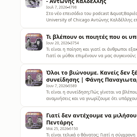
- Αντώνης Καλδέλλης
Ιουλ 7, 2026
4798
Στο νέο επεισόδιο του podcast &quot;Βαριέ
University of Chicago Αντώνης Καλδέλλης 
σημαντικότερα γεγονότα της παγκόσμιας ισ
η Δύση αντιμετώπισε το Βυζάντιο με τόση ε
Τι βλέπουν οι ποιητές που οι υ
Σταυροφορίας; Ήταν η Άλωση του 1204 ακό
Ιουν 20, 2026
3754
Τι είναι η ποίηση και γιατί οι άνθρωποι ε
Γιατί οι μύθοι επιμένουν να μας συγκινούν
αποκαλύψει αλήθειες που η λογική αδυνατεί
&quot;Βαριές Κουβέντες&quot;, ο Γιώργος 
Όλοι το βιώνουμε. Κανείς δεν ξέ
Γρίβα για την ποίηση, τη γλώσσα, τους μύ
συνείδησης | Φάνης Παναγιωτ
Ιουν 7, 2026
5589
Τι είναι η συνείδηση;Πώς γίνεται να βλέπ
αναμνήσεις και να γνωρίζουμε ότι υπάρχου
βαθμό τον εγκέφαλο, το πώς προκύπτει η υ
μεγαλύτερα άλυτα προβλήματα της σύγχρονη
Γιατί δεν αντέχουμε να μιλήσου
Κουβέντες» συζητώ με τον Φάνη Παναγιωτα
Πεντάρης
Μαϊ 25, 2026
5150
Τι είναι τελικά ο θάνατος; Γιατί η σύγχρον