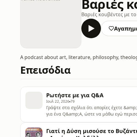
Βαριές κ
Βαριές κουβέντες με τ
Αγαπημ
A podcast about art, literature, philosophy, theol
Επεισόδια
Ρωτήστε με για Q&A
Ιουλ 22, 2026
79
Γράψτε στα σχόλια ότι απορίες έχετε &amp; 
για ένα Q&amp;A, ώστε να μάθω εγώ περισσό
Μετά από δύο χρόνια, ήρθε η ώρα να γνωρι
Γιατί η Δύση μισούσε το Βυζάν