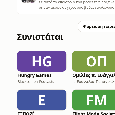
Σε αυτό το επεισόδιο του podcast φιλοξεν
σημαντικούς σύγχρονους βυζαντινολόγους 
φωτίσει όσα νομίζουμε για την ιστορία μας
αυτοκρατορία;Ήταν ένα θεοκρατικό μεσαιω
η συνέχεια της Ρωμαϊκής Πολιτείας και όσο
Φόρτωση περι
Συνιστάται
HG
ΟΠ
Hungry Games
BlackLemon Podcasts
π. Ευάγγελος Παπανικο
Ε
FM
ΕΞΠΟΖÉ
Flight Mode Societ