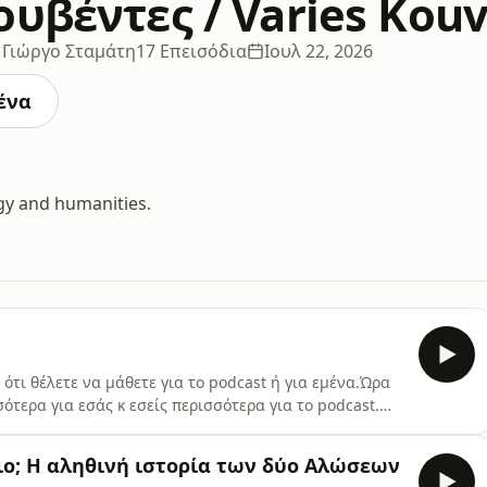
ουβέντες / Varies Kou
ο Γιώργο Σταμάτη
17 Επεισόδια
Ιουλ 22, 2026
ένα
ogy and humanities.
ότι θέλετε να μάθετε για το podcast ή για εμένα.Ώρα
τερα για εσάς κ εσείς περισσότερα για το podcast.
στούμε!Support the show
τιο; Η αληθινή ιστορία των δύο Αλώσεων