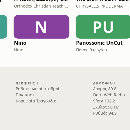
Orthodox Christian Teaching
CHRYSALLIS PRODERMA
N
PU
Nino
Panossonic UnCut
Nino
Πάνος Γεωργίου
ΠΕΡΙΉΓΗΣΗ
ΔΗΜΟΦΙΛΉ
Ραδιοφωνικοί σταθμοί
Δρόμος 89.8
Πόντκαστ
Derti Web Radio
Κορυφαία Τραγούδια
Sfera 102.2
Σκύλος 90 FM
Ρυθμός 94.9