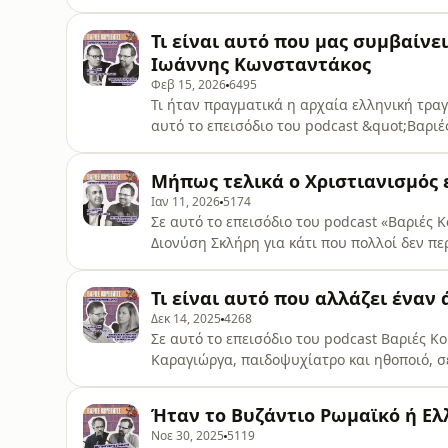
θεολογική πραγματικότητα.Είναι πράγματι 
της Καινής;Είναι ο Χριστιανισμός συνέχεια
Τι είναι αυτό που μας συμβαίνε
«Διαθήκη» και πώς αλλοιώθηκε η καταν
Ιωάννης Κωνσταντάκος
Φεβ 15, 2026
6495
Τι ήταν πραγματικά η αρχαία ελληνική τραγ
αυτό το επεισόδιο του podcast &quot;Βαρι
Κωνσταντάκο για τη γέννηση της τραγωδίας
έκσταση, τη σκηνοθετική επανάσταση του Α
Μήπως τελικά ο Χριστιανισμός ε
διδακτικό ρόλο της τέχνης στην αρχαία Αθή
Ιαν 11, 2026
5174
Σε αυτό το επεισόδιο του podcast «Βαριές 
Διονύση Σκλήρη για κάτι που πολλοί δεν π
και απαγορεύσεων, αλλά ως κατάφαση στη ζ
ζωή» στην Ορθόδοξη θεολογίατη διαφορά αν
Τι είναι αυτό που αλλάζει ένα
Μάξιμος Ομολογητής)την επιθυμία, την αυ
Δεκ 14, 2025
4268
Σε αυτό το επεισόδιο του podcast Βαριές Κ
Καραγιώργα, παιδοψυχίατρο και ηθοποιό, σε
της σεζόν. Μιλάμε για το πώς συναντιούντα
ψυχική υγεία μέσα από τη σχέση, την ασφάλ
Ήταν το Βυζάντιο Ρωμαϊκό ή Ελ
χρειάζεται πλαίσιο για να μπορεί να αν
Νοε 30, 2025
5119