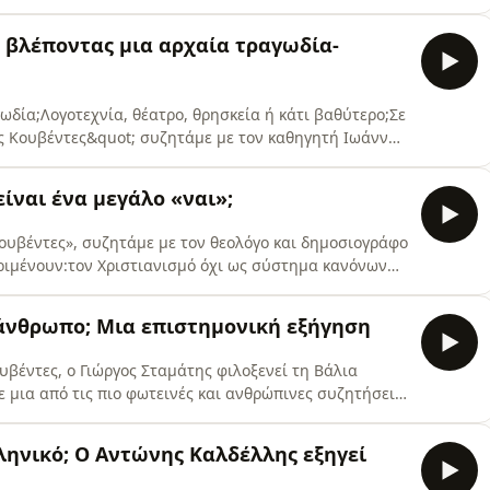
διαφορετικός ο Θεός της Παλαιάς Διαθήκης από τον Θεό
 ή ρήξη με τον Ιουδαϊσμό;Τι σημαίνει πραγματικά
ι βλέποντας μια αρχαία τραγωδία-
ωδία;Λογοτεχνία, θέατρο, θρησκεία ή κάτι βαθύτερο;Σε
ές Κουβέντες&quot; συζητάμε με τον καθηγητή Ιωάννη
 μέσα από τα διονυσιακά δρώμενα, τη θεατρική
ισχύλου, το Σοφοκλή και τον Ευριπίδη και τον
ίναι ένα μεγάλο «ναι»;
να.
Κουβέντες», συζητάμε με τον θεολόγο και δημοσιογράφο
εριμένουν:τον Χριστιανισμό όχι ως σύστημα κανόνων
ωή.Μιλάμε για:το τι σημαίνει πραγματικά «ναι στη
άμεσα στον λόγο και τον τρόπο των όντων (Άγιος
ν άνθρωπο; Μια επιστημονική εξήγηση
τ
ουβέντες, ο Γιώργος Σταμάτης φιλοξενεί τη Βάλια
 μια από τις πιο φωτεινές και ανθρώπινες συζητήσεις
ι η τέχνη και η ψυχιατρική, πώς διαμορφώνεται η
εια και τη δημιουργικότητα, και γιατί ο εγκέφαλος
ληνικό; Ο Αντώνης Καλδέλλης εξηγεί