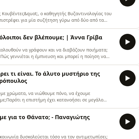
ς Κουβέντες&quot;, ο καθηγητής Βυζαντινολογίας του
επιστρέφει για μία συζήτηση γύρω από δύο από τα
τορίας: τις δύο Αλώσεις της Κωνσταντινούπολης.Γιατί
χθρότητα; Ποιος ήταν ο πραγματικός ρόλος της Δ΄
πόλοιποι δεν βλέπουμε; | Άννα Γρίβα
ξακολουθούν να γράφουν και να διαβάζουν ποιήματα;
; Πώς γεννιέται η έμπνευση και μπορεί η ποίηση να
 να εκφράσει;Σε αυτό το επεισόδιο του podcast
Σταμάτης συζητά με την ποιήτρια και πεζογράφο Άννα
ρει τι είναι. Το άλυτο μυστήριο της
αρόπουλος
ουμε χρώματα, να νιώθουμε πόνο, να έχουμε
με;Παρότι η επιστήμη έχει κατανοήσει σε μεγάλο
ποκειμενική εμπειρία παραμένει ένα από τα
ς γνώσης.Σε αυτό το επεισόδιο του podcast «Βαριές
με για το Θάνατο; - Παναγιώτης
ρόπουλο, επίκουρο κα
η κοινωνία δυσκολεύεται τόσο να τον αντιμετωπίσει;