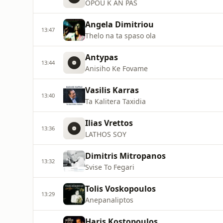
OPOU K AN PAS
Angela Dimitriou
13:47
Thelo na ta spaso ola
Antypas
13:44
Anisiho Ke Fovame
Vasilis Karras
13:40
Ta Kalitera Taxidia
Ilias Vrettos
13:36
LATHOS SOY
Dimitris Mitropanos
13:32
Svise To Fegari
Tolis Voskopoulos
13:29
Anepanaliptos
Haris Kostopoulos