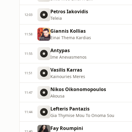
Petros Iakovidis
12:03
Teleia
Giannis Kollias
11:58
Einai Thema Kardias
Antypas
11:55
Ime Anevasmenos
Vasilis Karras
11:51
Kainouries Meres
Nikos Oikonomopoulos
11:47
Akousa
Lefteris Pantazis
11:44
Gia Thymise Mou To Onoma Sou
Fay Roumpini
11:40