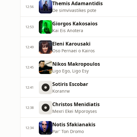
Themis Adamantidis
12:56
De simvivastikes pote
Giorgos Kakosaios
12:53
Kai Eis Anotera
Eleni Karousaki
12:49
Oso Pernaei o Kairos
Nikos Makropoulos
12:45
Ligo Ego, Ligo Esy
Sotiris Escobar
12:41
Koranrw
Christos Menidiatis
12:38
Mexri Ekei Mporoyses
Notis Sfakianakis
12:34
Par' Ton Dromo