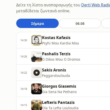
Δείτε τη λίστα αναπαραγωγής του
Derti Web Radi
μεταδίδεται ζωντανά online.
Σήμερα
06.08
Kostas Kafasis
14:30
Psyhi Mou Kardia Mou
Pashalis Terzis
14:26
O Dikos Mou O Dromos
Sakis Aronis
14:22
Feggaroloulouda
Giorgos Giasemis
14:18
Gia Sena Na Pethano
Lefteris Pantazis
14:15
Ola Ta Lefta Louloudia