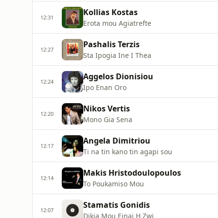
Kollias Kostas
12:31
Erota mou Agiatrefte
Pashalis Terzis
12:27
Sta Ipogia Ine I Thea
Aggelos Dionisiou
12:24
Ipo Enan Oro
Nikos Vertis
12:20
Mono Gia Sena
Angela Dimitriou
12:17
Ti na tin kano tin agapi sou
Makis Hristodoulopoulos
12:14
To Poukamiso Mou
Stamatis Gonidis
12:07
Dikia Mou Einai H Zwi