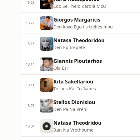
13:25
Edo Se Thelo Kardia Mou
Giorgos Margaritis
13:22
Den kovo Ego tis trelles mou
Natasa Theodoridou
13:18
Den Epitrepete
Giannis Ploutarhos
13:14
Ola Esi
Rita Sakellariou
13:11
To 'pes Kai To 'kanes
Stelios Dionisiou
13:07
Den Pa Na Vrehi
Natasa Theodridou
13:04
Itan Na Vrethoume