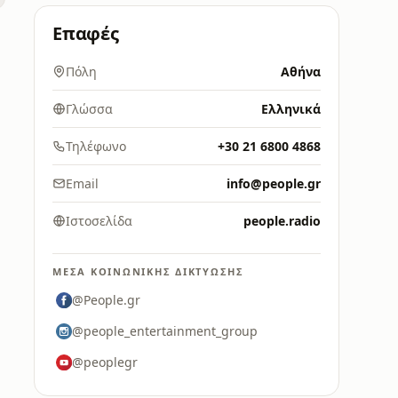
Επαφές
Πόλη
Αθήνα
Γλώσσα
Ελληνικά
Τηλέφωνο
+30 21 6800 4868
Email
info@people.gr
Ιστοσελίδα
people.radio
ΜΈΣΑ ΚΟΙΝΩΝΙΚΉΣ ΔΙΚΤΎΩΣΗΣ
@People.gr
@people_entertainment_group
@peoplegr