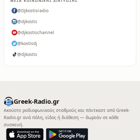
ΜΈΣΑ ΚΟΙΝΩΝΙΚΉΣ ΔΙΚΤΎΩΣΗΣ
@Djkostisradio
@djkostis
@djkostischannel
@kostisdj
@djkostis
Greek-Radio.gr
Ακούστε ραδιοφωνικούς σταθμούς και πόντκαστ από Greek-
Radio.gr ανά πόλη, είδος ή διάθεση — δωρεάν σε κάθε
συσκευή.