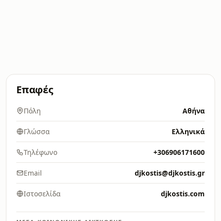
Επαφές
Πόλη
Αθήνα
Γλώσσα
Ελληνικά
Τηλέφωνο
+306906171600
Email
djkostis@djkostis.gr
Ιστοσελίδα
djkostis.com