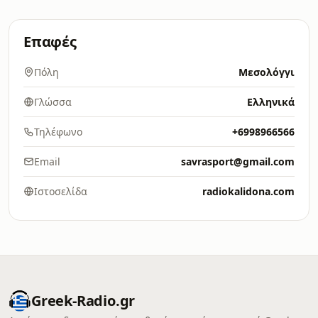
Επαφές
Πόλη
Μεσολόγγι
Γλώσσα
Ελληνικά
Τηλέφωνο
+6998966566
Email
savrasport@gmail.com
Ιστοσελίδα
radiokalidona.com
Greek-Radio.gr