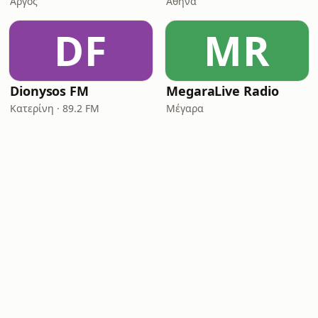
Άργος
Αθήνα
DF
MR
Dionysos FM
MegaraLive Radio
Κατερίνη · 89.2 FM
Μέγαρα