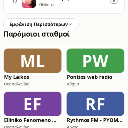
10
Glykeria
Εμφάνιση Περισσότερων
Παρόμοιοι σταθμοί
ML
PW
My Laikos
Pontios web radio
Θεσσαλονίκη
Αθήνα
EF
RF
Elliniko Fenomeno Webradio
Rythmos FM - ΡΥΘΜΟΣ ΛΑΙΚΑ
Θεσσαλονίκη
Άργος