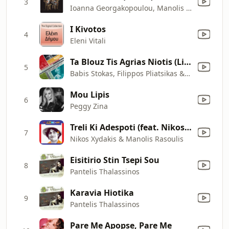
3
Ioanna Georgakopoulou, Manolis Hiotis & Imam Baildi
I Kivotos
4
Eleni Vitali
Ta Blouz Tis Agrias Niotis (Live)
5
Babis Stokas, Filippos Pliatsikas & Miltos Pashalidis
Mou Lipis
6
Peggy Zina
Treli Ki Adespoti (feat. Nikos Papazoglou)
7
Nikos Xydakis & Manolis Rasoulis
Eisitirio Stin Tsepi Sou
8
Pantelis Thalassinos
Karavia Hiotika
9
Pantelis Thalassinos
Pare Me Apopse, Pare Me