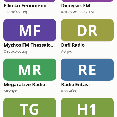
Elliniko Fenomeno Webradio
Dionysos FM
Θεσσαλονίκη
Κατερίνη · 89.2 FM
MF
DR
Mythos FM Thessaloniki
Defi Radio
Θεσσαλονίκη
Αθήνα
MR
RE
MegaraLive Radio
Radio Entasi
Μέγαρα
Κόρινθος
TG
Η1