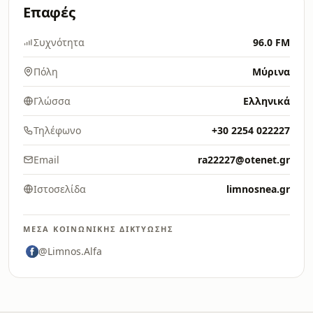
Επαφές
Συχνότητα
96.0 FM
Πόλη
Μύρινα
Γλώσσα
Ελληνικά
Τηλέφωνο
+30 2254 022227
Email
ra22227@otenet.gr
Ιστοσελίδα
limnosnea.gr
ΜΈΣΑ ΚΟΙΝΩΝΙΚΉΣ ΔΙΚΤΎΩΣΗΣ
@Limnos.Alfa