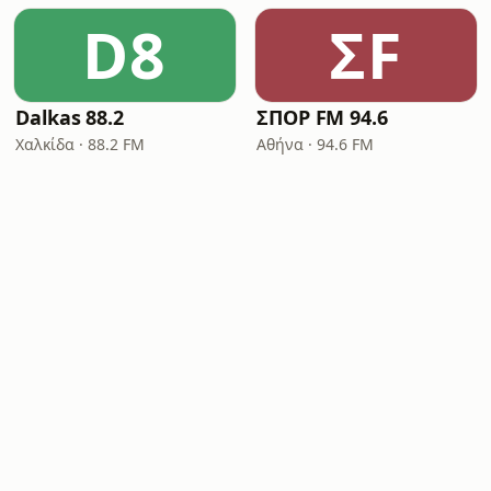
D8
ΣF
Dalkas 88.2
ΣΠΟΡ FM 94.6
Χαλκίδα · 88.2 FM
Αθήνα · 94.6 FM