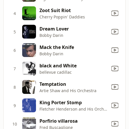
Zoot Suit Riot
4
Cherry Poppin' Daddies
Dream Lover
5
Bobby Darin
Mack the Knife
6
Bobby Darin
black and White
7
bellevue cadillac
Temptation
8
Artie Shaw and His Orchestra
King Porter Stomp
9
Fletcher Henderson and His Orchestra
Porfirio villarosa
10
Fred Buscaglione