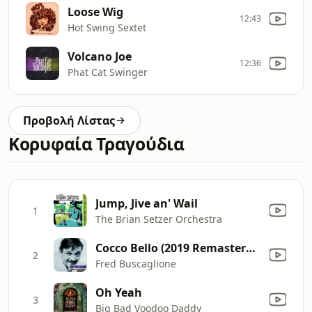
Loose Wig
12:43
Hot Swing Sextet
Volcano Joe
12:36
Phat Cat Swinger
Προβολή Λίστας
Κορυφαία Τραγούδια
Jump, Jive an' Wail
1
The Brian Setzer Orchestra
Cocco Bello (2019 Remastered)
2
Fred Buscaglione
Oh Yeah
3
Big Bad Voodoo Daddy