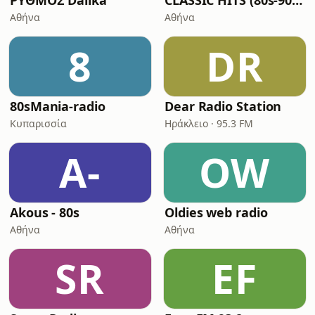
ΡΥΘΜΟΣ Dalika
CLASSIC HITS (80s-90s-2ks)
Αθήνα
Αθήνα
8
DR
80sMania-radio
Dear Radio Station
Κυπαρισσία
Ηράκλειο · 95.3 FM
A-
OW
Akous - 80s
Oldies web radio
Αθήνα
Αθήνα
SR
EF