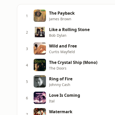
The Payback
1
James Brown
Like a Rolling Stone
2
Bob Dylan
Wild and Free
3
Curtis Mayfield
The Crystal Ship (Mono)
4
The Doors
Ring of Fire
5
Johnny Cash
Love Is Coming
6
Ital
Watermark
7