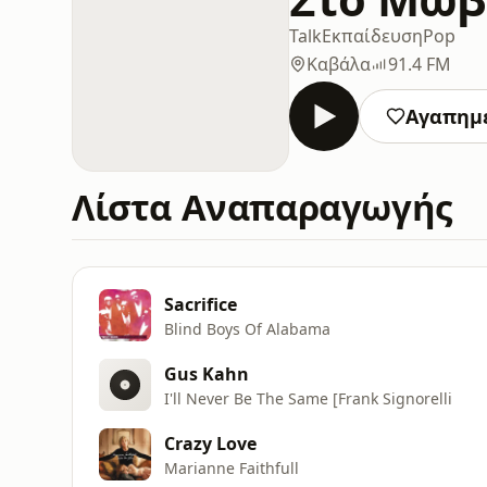
Talk
Εκπαίδευση
Pop
Καβάλα
91.4 FM
Αγαπημ
Λίστα Αναπαραγωγής
Sacrifice
Blind Boys Of Alabama
Gus Kahn
I'll Never Be The Same [Frank Signorelli
Crazy Love
Marianne Faithfull