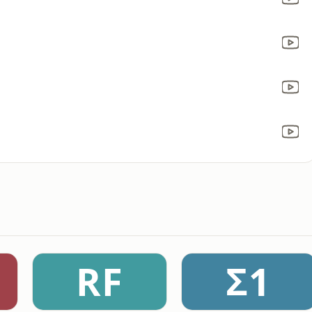
RF
Σ1