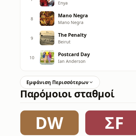
Enya
Mano Negra
8
Mano Negra
The Penalty
9
Beirut
Postcard Day
10
Ian Anderson
Εμφάνιση Περισσότερων
Παρόμοιοι σταθμοί
DW
ΣF