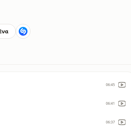
ένα
06:45
06:41
06:37