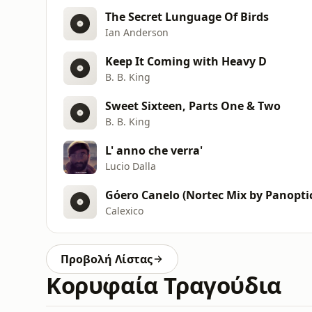
The Secret Lunguage Of Birds
Ian Anderson
Keep It Coming with Heavy D
B. B. King
Sweet Sixteen, Parts One & Two
B. B. King
L' anno che verra'
Lucio Dalla
Gόero Canelo (Nortec Mix by Panopti
Calexico
Προβολή Λίστας
Κορυφαία Τραγούδια