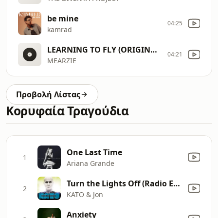
be mine
04:25
kamrad
LEARNING TO FLY (ORIGINAL MIX)
04:21
MEARZIE
Προβολή Λίστας
Κορυφαία Τραγούδια
One Last Time
1
Ariana Grande
Turn the Lights Off (Radio Edit)
2
KATO & Jon
Anxiety