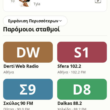
10
Tyla
Εμφάνιση Περισσότερων
Παρόμοιοι σταθμοί
DW
S1
Derti Web Radio
Sfera 102.2
Αθήνα
Αθήνα · 102.2 FM
Σ9
D8
Σκύλος 90 FM
Dalkas 88.2
Πάτρα · 90.0 FM
Χαλκίδα · 88.2 FM