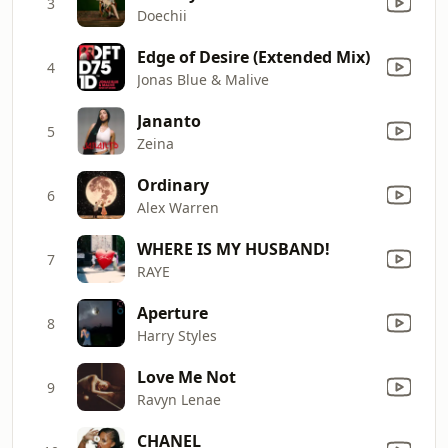
3
Doechii
Edge of Desire (Extended Mix)
4
Jonas Blue & Malive
Jananto
5
Zeina
Ordinary
6
Alex Warren
WHERE IS MY HUSBAND!
7
RAYE
Aperture
8
Harry Styles
Love Me Not
9
Ravyn Lenae
CHANEL