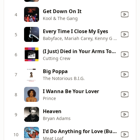
Get Down On It
4
Kool & The Gang
Every Time I Close My Eyes
5
Babyface, Mariah Carey, Kenny G & Sheila E.
(I Just) Died in Your Arms Tonight
6
Cutting Crew
Big Poppa
7
The Notorious B.I.G.
I Wanna Be Your Lover
8
Prince
Heaven
9
Bryan Adams
I'd Do Anything for Love (But I Won't Do That) [Single Edit]
10
Meat Loaf