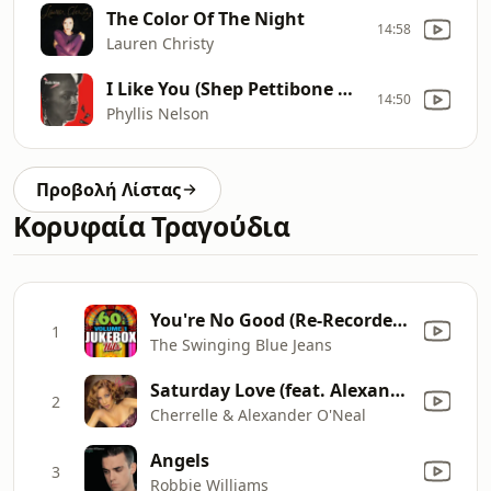
The Color Of The Night
14:58
Lauren Christy
I Like You (Shep Pettibone Remix)
14:50
Phyllis Nelson
Προβολή Λίστας
Κορυφαία Τραγούδια
You're No Good (Re-Recorded Version)
1
The Swinging Blue Jeans
Saturday Love (feat. Alexander O'Neal)
2
Cherrelle & Alexander O'Neal
Angels
3
Robbie Williams