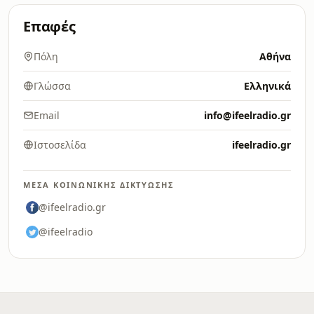
Επαφές
Πόλη
Αθήνα
Γλώσσα
Ελληνικά
Email
info@ifeelradio.gr
Ιστοσελίδα
ifeelradio.gr
ΜΈΣΑ ΚΟΙΝΩΝΙΚΉΣ ΔΙΚΤΎΩΣΗΣ
@ifeelradio.gr
@ifeelradio