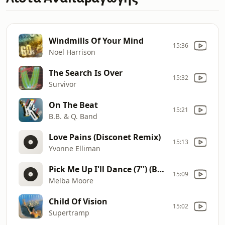
Windmills Of Your Mind
15:36
Noel Harrison
The Search Is Over
15:32
Survivor
On The Beat
15:21
B.B. & Q. Band
Love Pains (Disconet Remix)
15:13
Yvonne Elliman
Pick Me Up I'll Dance (7'') (Bonus Track)
15:09
Melba Moore
Child Of Vision
15:02
Supertramp