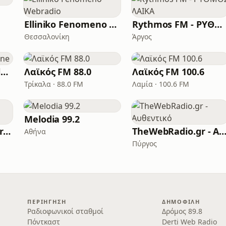
Elliniko Fenomeno Webradio
Rythmos FM - ΡΥΘΜΟΣ ΛΑΙΚΑ
Θεσσαλονίκη
Άργος
Radio Lampsi Mytilene
Λαϊκός FM 88.0
Λαϊκός FM 100.6
Τρίκαλα · 88.0 FM
Λαμία · 100.6 FM
Melodia 99.2
Modernadiko web radio
TheWebRadio.gr - Aυθεντ
Αθήνα
Πύργος
ΠΕΡΙΉΓΗΣΗ
ΔΗΜΟΦΙΛΉ
Ραδιοφωνικοί σταθμοί
Δρόμος 89.8
Πόντκαστ
Derti Web Radio