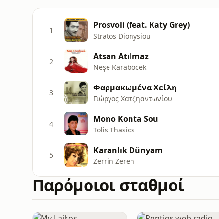
Prosvoli (feat. Katy Grey)
1
Stratos Dionysiou
Atsan Atılmaz
2
Neşe Karaböcek
Φαρμακωμένα Χείλη
3
Γιώργος Χατζηαντωνίου
Mono Konta Sou
4
Tolis Thasios
Karanlık Dünyam
5
Zerrin Zeren
Παρόμοιοι σταθμοί