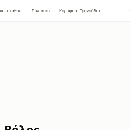
κοί σταθμοί
Πόντκαστ
Κορυφαία Τραγούδια
4 Βόλος