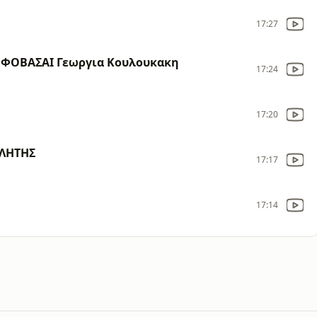
17:27
 ΦΟΒΑΣΑΙ Γεωργια Κουλουκακη
17:24
17:20
ΑΛΗΤΗΣ
17:17
17:14