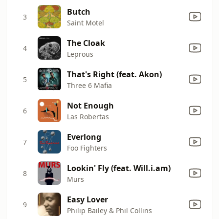
Butch
3
Saint Motel
The Cloak
4
Leprous
That's Right (feat. Akon)
5
Three 6 Mafia
Not Enough
6
Las Robertas
Everlong
7
Foo Fighters
Lookin' Fly (feat. Will.i.am)
8
Murs
Easy Lover
9
Philip Bailey & Phil Collins