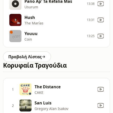
Pano Ap' Ta Kefalia Mas
13:38
Usurum
Hush
13:31
The Marías
Youuu
13:25
Coin
Προβολή Λίστας
Κορυφαία Τραγούδια
The Distance
1
CAKE
San Luis
2
Gregory Alan Isakov