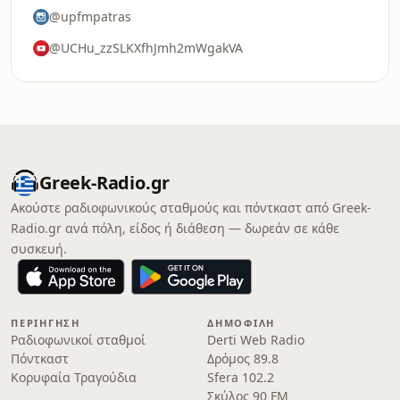
@upfmpatras
@UCHu_zzSLKXfhJmh2mWgakVA
Greek-Radio.gr
Ακούστε ραδιοφωνικούς σταθμούς και πόντκαστ από Greek-
Radio.gr ανά πόλη, είδος ή διάθεση — δωρεάν σε κάθε
συσκευή.
ΠΕΡΙΉΓΗΣΗ
ΔΗΜΟΦΙΛΉ
Ραδιοφωνικοί σταθμοί
Derti Web Radio
Πόντκαστ
Δρόμος 89.8
Κορυφαία Τραγούδια
Sfera 102.2
Σκύλος 90 FM