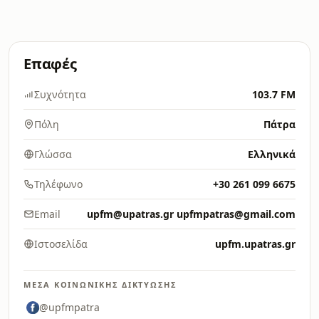
Επαφές
Συχνότητα
103.7 FM
Πόλη
Πάτρα
Γλώσσα
Ελληνικά
Τηλέφωνο
+30 261 099 6675
Email
upfm@upatras.gr upfmpatras@gmail.com
Ιστοσελίδα
upfm.upatras.gr
ΜΈΣΑ ΚΟΙΝΩΝΙΚΉΣ ΔΙΚΤΎΩΣΗΣ
@upfmpatra