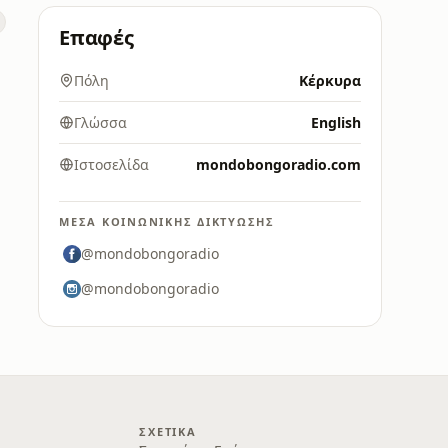
Επαφές
Πόλη
Κέρκυρα
Γλώσσα
English
Ιστοσελίδα
mondobongoradio.com
ΜΈΣΑ ΚΟΙΝΩΝΙΚΉΣ ΔΙΚΤΎΩΣΗΣ
@mondobongoradio
@mondobongoradio
ΣΧΕΤΙΚΆ