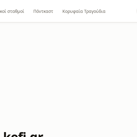
κοί σταθμοί
Πόντκαστ
Κορυφαία Τραγούδια
kefi.gr