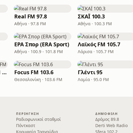
Real FM 97.8
ΣΚΑΪ 100.3
Αθήνα · 97.8 FM
Αθήνα · 100.3 FM
ΕΡΑ Σπορ (ERA Sport)
Λαϊκός FM 105.7
Αθήνα · 100.9 - 101.8 FM
Λάρισα · 105.7 FM
Παραπολιτικά 90.1 FM
Focus FM 103.6
Γλέντι 95
Θεσσαλονίκη · 103.6 FM
Λαμία · 95.0 FM
ΠΕΡΙΉΓΗΣΗ
ΔΗΜΟΦΙΛΉ
Ραδιοφωνικοί σταθμοί
Δρόμος 89.8
Πόντκαστ
Derti Web Radio
Κορυφαία Τραγούδια
Sfera 102.2