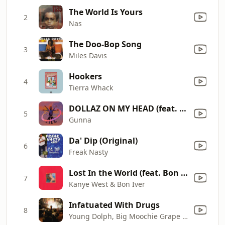
The World Is Yours
2
Nas
The Doo-Bop Song
3
Miles Davis
Hookers
4
Tierra Whack
DOLLAZ ON MY HEAD (feat. Young Thug)
5
Gunna
Da' Dip (Original)
6
Freak Nasty
Lost In the World (feat. Bon Iver)
7
Kanye West & Bon Iver
Infatuated With Drugs
8
Young Dolph, Big Moochie Grape & Snupe Bandz