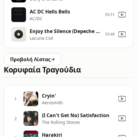
AC DC Hells Bells
05:51
AC/DC
Enjoy the Silence (Depeche Mode cover)
05:48
Lacuna Coil
Προβολή Λίστας
Κορυφαία Τραγούδια
Cryin'
1
Aerosmith
(I Can't Get No) Satisfaction
2
The Rolling Stones
Harakiri