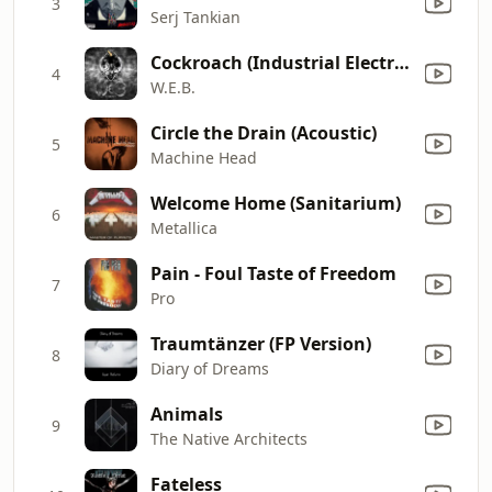
3
Serj Tankian
Cockroach (Industrial Electro Remix)
4
W.E.B.
Circle the Drain (Acoustic)
5
Machine Head
Welcome Home (Sanitarium)
6
Metallica
Pain - Foul Taste of Freedom
7
Pro
Traumtänzer (FP Version)
8
Diary of Dreams
Animals
9
The Native Architects
Fateless