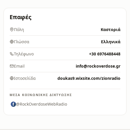
Επαφές
Πόλη
Καστοριά
Γλώσσα
Ελληνικά
Τηλέφωνο
+30 6976488448
Email
info@rockoverdose.gr
Ιστοσελίδα
doukas9.wixsite.com/zionradio
ΜΈΣΑ ΚΟΙΝΩΝΙΚΉΣ ΔΙΚΤΎΩΣΗΣ
@RockOverdoseWebRadio