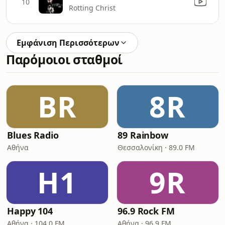
10
Rotting Christ
Εμφάνιση Περισσότερων
Παρόμοιοι σταθμοί
BR
8R
Blues Radio
89 Rainbow
Αθήνα
Θεσσαλονίκη · 89.0 FM
H1
9R
Happy 104
96.9 Rock FM
Αθήνα · 104.0 FM
Αθήνα · 96.9 FM