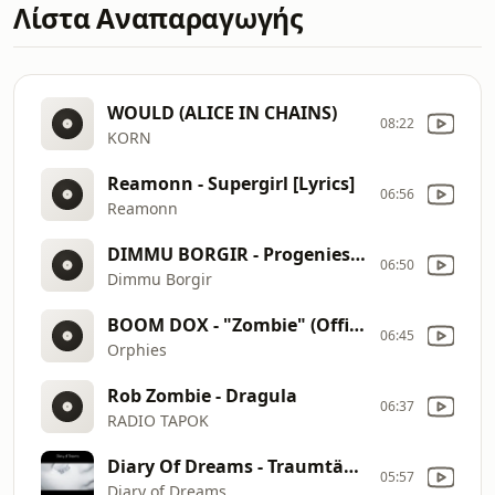
Λίστα Αναπαραγωγής
WOULD (ALICE IN CHAINS)
08:22
KORN
Reamonn - Supergirl [Lyrics]
06:56
Reamonn
DIMMU BORGIR - Progenies Of The Great Apocalypse Live At Wacken (OFFICIAL LIVE VIDEO)
06:50
Dimmu Borgir
BOOM DOX - "Zombie" (Official Animated Video)
06:45
Orphies
Rob Zombie - Dragula
06:37
RADIO TAPOK
Diary Of Dreams - Traumtänzer
05:57
Diary of Dreams