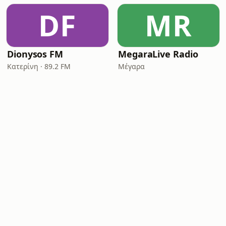
DF
MR
Dionysos FM
MegaraLive Radio
Κατερίνη · 89.2 FM
Μέγαρα