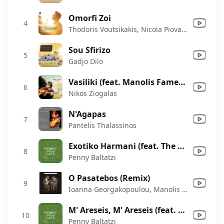
Omorfi Zoi
4
Thodoris Voutsikakis, Nicola Piovani & Lina Nikolakopoulou
Sou Sfirizo
5
Gadjo Dilo
Vasiliki (feat. Manolis Famellos & Oi Podilates)
6
Nikos Ziogalas
N'Agapas
7
Pantelis Thalassinos
Exotiko Harmani (feat. The Swingin' Cats)
8
Penny Baltatzi
O Pasatebos (Remix)
9
Ioanna Georgakopoulou, Manolis Hiotis & Imam Baildi
M' Areseis, M' Areseis (feat. The Swingin' Cats)
10
Penny Baltatzi