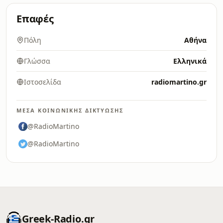
Επαφές
Πόλη
Αθήνα
Γλώσσα
Ελληνικά
Ιστοσελίδα
radiomartino.gr
ΜΈΣΑ ΚΟΙΝΩΝΙΚΉΣ ΔΙΚΤΎΩΣΗΣ
@RadioMartino
@RadioMartino
Greek-Radio.gr