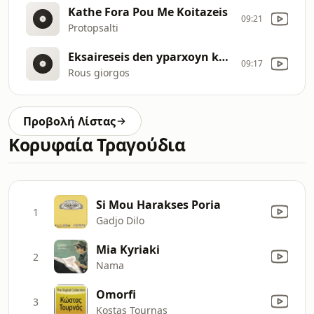
Kathe Fora Pou Me Koitazeis
09:21
Protopsalti
Eksaireseis den yparxoyn kanones ma mono eksaireseis
09:17
Rous giorgos
Προβολή Λίστας
Κορυφαία Τραγούδια
Si Mou Harakses Poria
1
Gadjo Dilo
Mia Kyriaki
2
Nama
Omorfi
3
Kostas Tournas