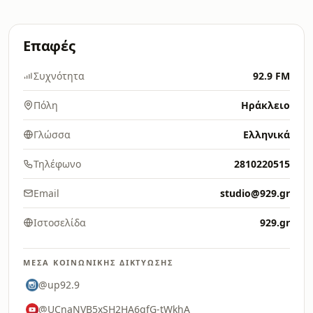
Επαφές
Συχνότητα
92.9 FM
Πόλη
Ηράκλειο
Γλώσσα
Ελληνικά
Τηλέφωνο
2810220515
Email
studio@929.gr
Ιστοσελίδα
929.gr
ΜΈΣΑ ΚΟΙΝΩΝΙΚΉΣ ΔΙΚΤΎΩΣΗΣ
@up92.9
@UCnaNVB5xSH2HA6qfG-tWkhA