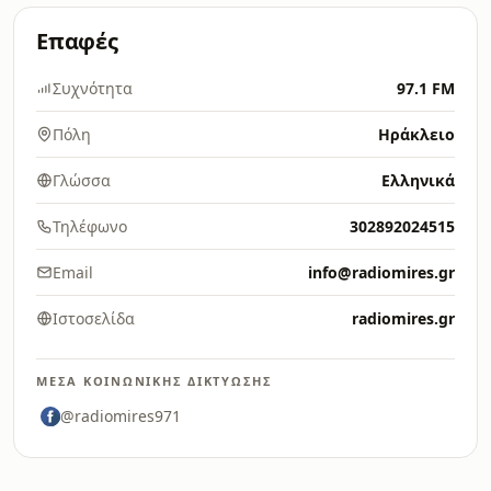
Επαφές
Συχνότητα
97.1 FM
Πόλη
Ηράκλειο
Γλώσσα
Ελληνικά
Τηλέφωνο
302892024515
Email
info@radiomires.gr
Ιστοσελίδα
radiomires.gr
ΜΈΣΑ ΚΟΙΝΩΝΙΚΉΣ ΔΙΚΤΎΩΣΗΣ
@radiomires971