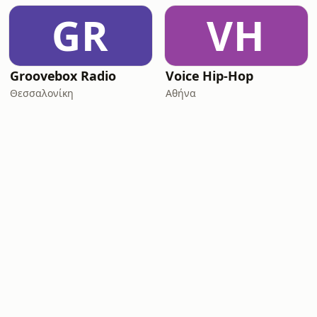
GR
VH
Groovebox Radio
Voice Hip-Hop
Θεσσαλονίκη
Αθήνα