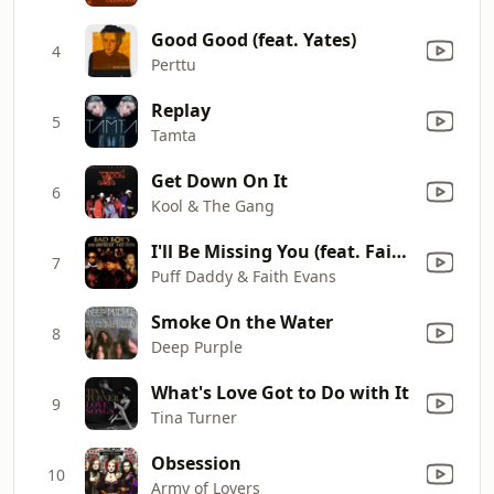
Good Good (feat. Yates)
4
Perttu
Replay
5
Tamta
Get Down On It
6
Kool & The Gang
I'll Be Missing You (feat. Faith Evans, 112)
7
Puff Daddy & Faith Evans
Smoke On the Water
8
Deep Purple
What's Love Got to Do with It
9
Tina Turner
Obsession
10
Army of Lovers