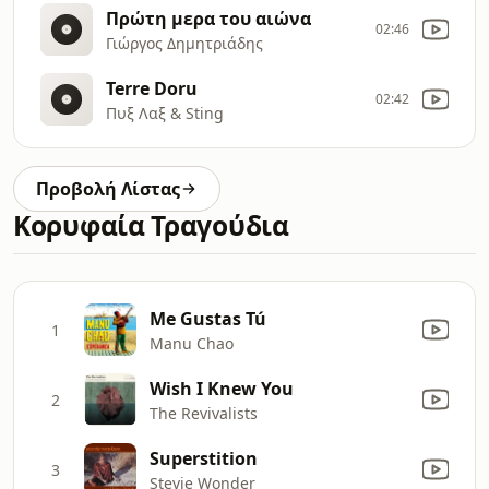
Πρώτη μερα του αιώνα
02:46
Γιώργος Δημητριάδης
Terre Doru
02:42
Πυξ Λαξ & Sting
Προβολή Λίστας
Κορυφαία Τραγούδια
Me Gustas Tú
1
Manu Chao
Wish I Knew You
2
The Revivalists
Superstition
3
Stevie Wonder