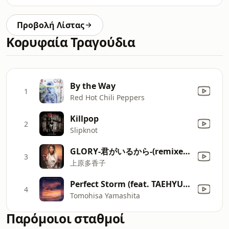
Προβολή Λίστας
Κορυφαία Τραγούδια
By the Way
1
Red Hot Chili Peppers
Killpop
2
Slipknot
GLORY-君がいるから-(remixed by D.M.X.)
3
上原多香子
Perfect Storm (feat. TAEHYUN of TOMORROW X TOGETHER)
4
Tomohisa Yamashita
Παρόμοιοι σταθμοί