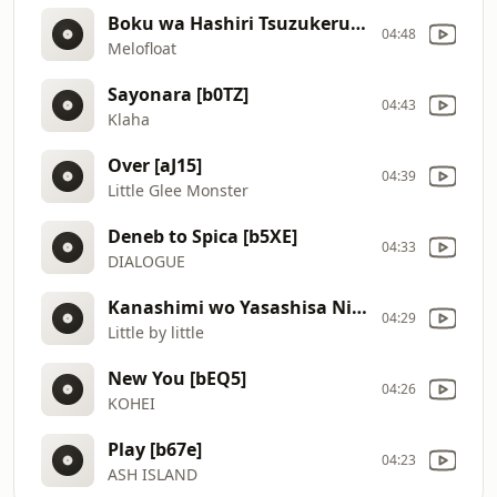
Boku wa Hashiri Tsuzukeru [aJ16]
04:48
Melofloat
Sayonara [b0TZ]
04:43
Klaha
Over [aJ15]
04:39
Little Glee Monster
Deneb to Spica [b5XE]
04:33
DIALOGUE
Kanashimi wo Yasashisa Ni [aJ14]
04:29
Little by little
New You [bEQ5]
04:26
KOHEI
Play [b67e]
04:23
ASH ISLAND