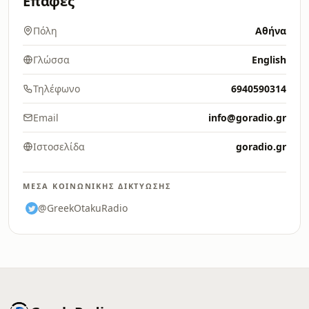
Επαφές
Πόλη
Αθήνα
Γλώσσα
English
Τηλέφωνο
6940590314
Email
info@goradio.gr
Ιστοσελίδα
goradio.gr
ΜΈΣΑ ΚΟΙΝΩΝΙΚΉΣ ΔΙΚΤΎΩΣΗΣ
@GreekOtakuRadio