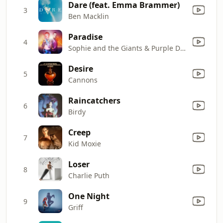
Dare (feat. Emma Brammer)
3
Ben Macklin
Paradise
4
Sophie and the Giants & Purple Disco Machine
Desire
5
Cannons
Raincatchers
6
Birdy
Creep
7
Kid Moxie
Loser
8
Charlie Puth
One Night
9
Griff