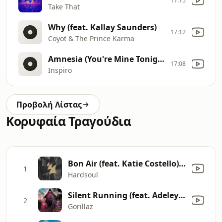
17:15
Take That
Why (feat. Kallay Saunders)
17:12
Coyot & The Prince Karma
Amnesia (You're Mine Tonight) [Inspiro Neverending Radio Edit]
17:08
Inspiro
Προβολή Λίστας
Κορυφαία Τραγούδια
Bon Air (feat. Katie Costello) [Chill Mix]
1
Hardsoul
Silent Running (feat. Adeleye Omotayo)
2
Gorillaz