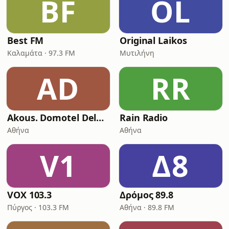
BF
OL
Best FM
Original Laikos
Καλαμάτα · 97.3 FM
Μυτιλήνη
AD
RR
Akous. Domotel Deluxe
Rain Radio
Αθήνα
Αθήνα
V1
Δ8
VOX 103.3
Δρόμος 89.8
Πύργος · 103.3 FM
Αθήνα · 89.8 FM