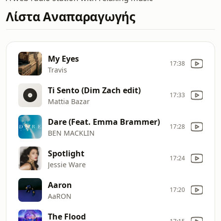
Λίστα Αναπαραγωγής
My Eyes
17:38
Travis
Ti Sento (Dim Zach edit)
17:33
Mattia Bazar
Dare (Feat. Emma Brammer)
17:28
BEN MACKLIN
Spotlight
17:24
Jessie Ware
Aaron
17:20
AaRON
The Flood