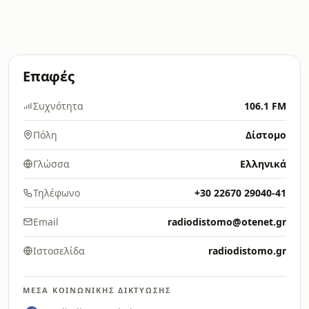
Επαφές
Συχνότητα
106.1 FM
Πόλη
Δίστομο
Γλώσσα
Ελληνικά
Τηλέφωνο
+30 22670 29040-41
Email
radiodistomo@otenet.gr
Ιστοσελίδα
radiodistomo.gr
ΜΈΣΑ ΚΟΙΝΩΝΙΚΉΣ ΔΙΚΤΎΩΣΗΣ