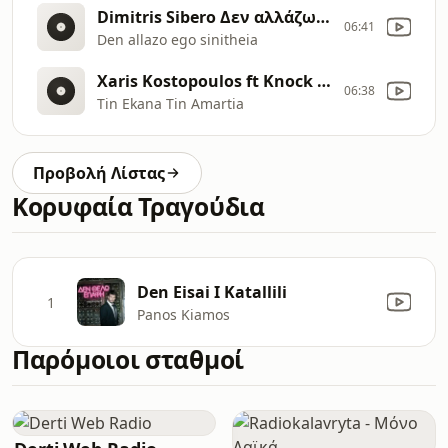
Dimitris Sibero Δεν αλλάζω εγώ συνήθεια
06:41
Den allazo ego sinitheia
Xaris Kostopoulos ft Knock Out New Single 2013 [215k]
06:38
Tin Ekana Tin Amartia
Προβολή Λίστας
Κορυφαία Τραγούδια
Den Eisai I Katallili
1
Panos Kiamos
Παρόμοιοι σταθμοί