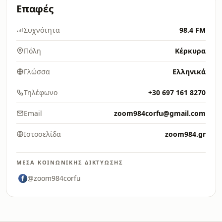
Επαφές
Συχνότητα
98.4 FM
Πόλη
Κέρκυρα
Γλώσσα
Ελληνικά
Τηλέφωνο
+30 697 161 8270
Email
zoom984corfu@gmail.com
Ιστοσελίδα
zoom984.gr
ΜΈΣΑ ΚΟΙΝΩΝΙΚΉΣ ΔΙΚΤΎΩΣΗΣ
@zoom984corfu