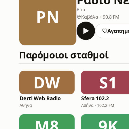
ΡΝ
Pop
Καβάλα
90.8 FM
Αγαπημ
Παρόμοιοι σταθμοί
DW
S1
Derti Web Radio
Sfera 102.2
Αθήνα
Αθήνα · 102.2 FM
Μ8
9K