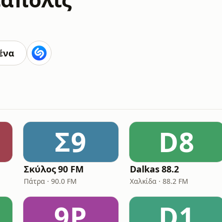
ένα
Σ9
D8
Σκύλος 90 FM
Dalkas 88.2
Πάτρα · 90.0 FM
Χαλκίδα · 88.2 FM
9Ρ
D1