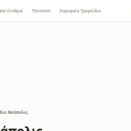
κοί σταθμοί
Πόντκαστ
Κορυφαία Τραγούδια
διο Νεάπολις
εάπολις