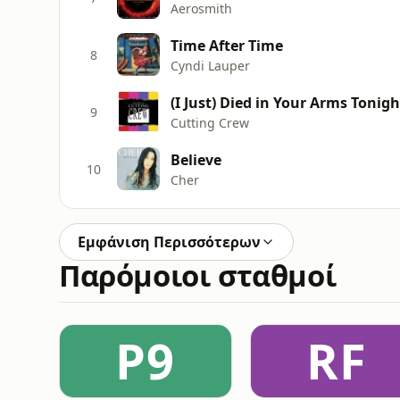
Aerosmith
Time After Time
8
Cyndi Lauper
(I Just) Died in Your Arms Tonigh
9
Cutting Crew
Believe
10
Cher
Εμφάνιση Περισσότερων
Παρόμοιοι σταθμοί
P9
RF