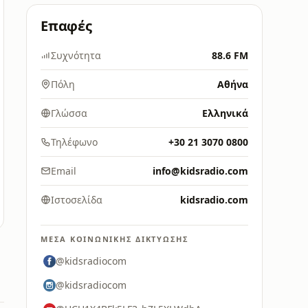
Επαφές
Συχνότητα
88.6 FM
Πόλη
Αθήνα
Γλώσσα
Ελληνικά
Τηλέφωνο
+30 21 3070 0800
Email
info@kidsradio.com
Ιστοσελίδα
kidsradio.com
ΜΈΣΑ ΚΟΙΝΩΝΙΚΉΣ ΔΙΚΤΎΩΣΗΣ
@kidsradiocom
@kidsradiocom