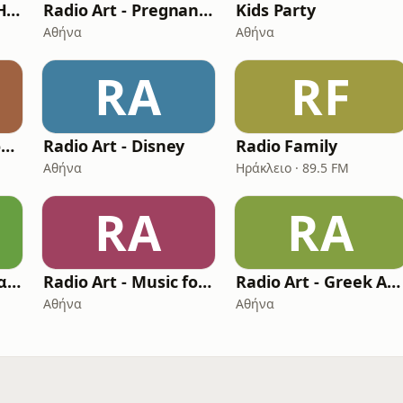
Rythmos FM - RYTHMOS JUNIOR
Radio Art - Pregnancy Relaxation
Kids Party
Αθήνα
Αθήνα
RA
RF
Kidsradio.com - Ώρα για ύπνο
Radio Art - Disney
Radio Family
Αθήνα
Ηράκλειο · 89.5 FM
RA
RA
Kidsradio.com - Αγαπημένα παιδικά
Radio Art - Music for Kids
Radio Art - Greek Art for Kids
Αθήνα
Αθήνα