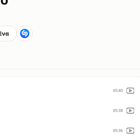
ένα
05:40
05:38
05:36