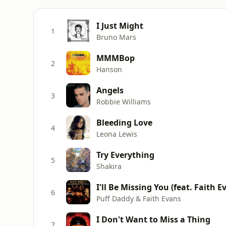
I Just Might
1
Bruno Mars
MMMBop
2
Hanson
Angels
3
Robbie Williams
Bleeding Love
4
Leona Lewis
Try Everything
5
Shakira
I'll Be Missing You (feat. Faith E
6
Puff Daddy & Faith Evans
I Don't Want to Miss a Thing
7