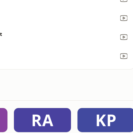
t
RA
KP