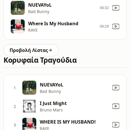
NUEVAYoL
06:32
Bad Bunny
Where Is My Husband
06:29
RAYE
Προβολή Λίστας
Κορυφαία Τραγούδια
NUEVAYoL
1
Bad Bunny
I Just Might
2
Bruno Mars
WHERE IS MY HUSBAND!
3
RAYE