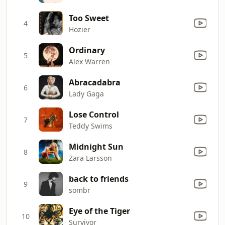
Too Sweet
4
Hozier
Ordinary
5
Alex Warren
Abracadabra
6
Lady Gaga
Lose Control
7
Teddy Swims
Midnight Sun
8
Zara Larsson
back to friends
9
sombr
Eye of the Tiger
10
Survivor