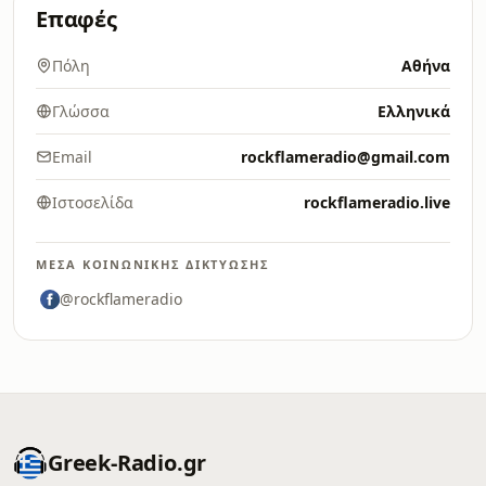
Επαφές
Πόλη
Αθήνα
Γλώσσα
Ελληνικά
Email
rockflameradio@gmail.com
Ιστοσελίδα
rockflameradio.live
ΜΈΣΑ ΚΟΙΝΩΝΙΚΉΣ ΔΙΚΤΎΩΣΗΣ
@rockflameradio
Greek-Radio.gr