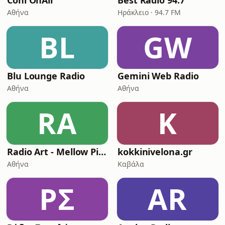
Coni OnAir
Best Radio 94.7
Αθήνα
Ηράκλειο · 94.7 FM
BL
GW
Blu Lounge Radio
Gemini Web Radio
Αθήνα
Αθήνα
RA
K
Radio Art - Mellow Piano Jazz
kokkinivelona.gr
Αθήνα
Καβάλα
ΡΣ
AR