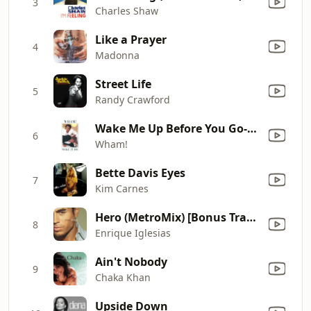
3
Charles Shaw
Like a Prayer
4
Madonna
Street Life
5
Randy Crawford
Wake Me Up Before You Go-Go
6
Wham!
Bette Davis Eyes
7
Kim Carnes
Hero (MetroMix) [Bonus Track]
8
Enrique Iglesias
Ain't Nobody
9
Chaka Khan
Upside Down