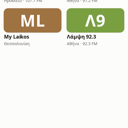
Ηράκλειο · 107.7 FM
Αθήνα · 97.2 FM
ML
Λ9
My Laikos
Λάμψη 92.3
Θεσσαλονίκη
Αθήνα · 92.3 FM