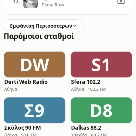
10
Diana Ross
Εμφάνιση Περισσότερων
Παρόμοιοι σταθμοί
DW
S1
Derti Web Radio
Sfera 102.2
Αθήνα
Αθήνα · 102.2 FM
Σ9
D8
Σκύλος 90 FM
Dalkas 88.2
Πάτρα · 90.0 FM
Χαλκίδα · 88.2 FM