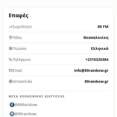
Επαφές
Συχνότητα
89 FM
Πόλη
Θεσσαλονίκη
Γλώσσα
Ελληνικά
Τηλέφωνο
+2310320384
Email
info@89rainbow.gr
Ιστοσελίδα
89rainbow.gr
ΜΈΣΑ ΚΟΙΝΩΝΙΚΉΣ ΔΙΚΤΎΩΣΗΣ
@89Rainbow
@89rainbow